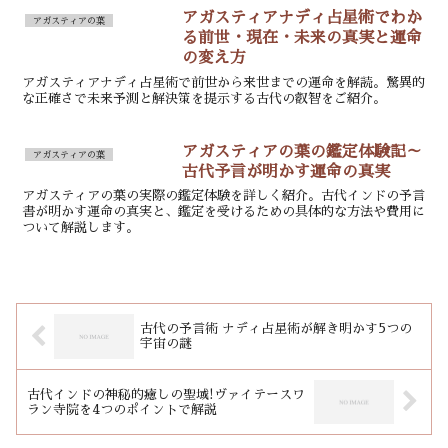
アガスティアナディ占星術でわか
アガスティアの葉
る前世・現在・未来の真実と運命
の変え方
アガスティアナディ占星術で前世から来世までの運命を解読。驚異的
な正確さで未来予測と解決策を提示する古代の叡智をご紹介。
アガスティアの葉の鑑定体験記～
アガスティアの葉
古代予言が明かす運命の真実
アガスティアの葉の実際の鑑定体験を詳しく紹介。古代インドの予言
書が明かす運命の真実と、鑑定を受けるための具体的な方法や費用に
ついて解説します。
古代の予言術 ナディ占星術が解き明かす5つの
宇宙の謎
古代インドの神秘的癒しの聖域!ヴァイテースワ
ラン寺院を4つのポイントで解説