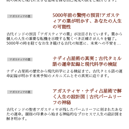
術の真実と現代に生きる意味を探る自己発見の旅をご紹介します。
5000年前の驚愕の預言!アガステ
アガスティアの葉
ィアの葉が明かす、あなたの人生
の可能性
古代インドの預言「アガスティアの葉」が注目されています。葉から
個人の人生の重要な転機を示唆する驚くべき正確さが人々を魅了。
5000年の時を経てなお生き続ける古代の知恵に、未来への不安を抱
える現代人は光明を見出すかもしれません。
ナディ占星術の真実：古代タミル
アガスティアの葉
語の運命記録と現代科学の検証
ナディ占星術の歴史から現代科学による検証まで。古代タミル語の運
命記録が明かす未来予知のメカニズムとその真実に迫ります。
アガスティヤ・ナディ占星術で解
アガスティアの葉
く人生の設計図｜古代パームリー
フの神秘
古代インドの聖者アガスティヤが残したパームリーフに刻まれたあな
たの運命。親指の印象から始まる神秘的なプロセスで人生の設計図を
解き明かす。