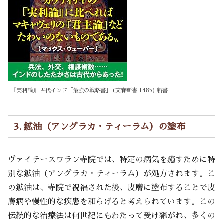
『実利論』 古代インド「最強の戦略書」 (文春新書 1485) 新書
3. 鉱油（アングラカ・ティーラム）の塗布
ヴァイテースワラン寺院では、特定の病気を癒すために特
別な鉱油（アングラカ・ティーラム）が処方されます。こ
の鉱油は、寺院で祝福された後、皮膚に塗布することで皮
膚病や慢性的な疾患を和らげると考えられています。この
伝統的な治療法は何世紀にもわたって受け継がれ、多くの