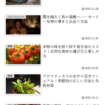
2025.11.28
闇を超えて真の覚醒へ――カーリ
スピリチュアル
ー女神の導きと出会う方法
2025.11.20
本物の味を取り戻す食生活のスス
健康
メ｜自然な食材の選び方と楽しみ
方
2025.10.20
アロマティカスの水やり完全マニ
健康
ュアル｜季節別の正しい方法と失
敗対策
2025.10.13