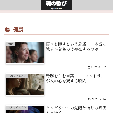
健康
悟りを隠すという矛盾──本当に
健康
隠すべきものは存在するのか
2026.01.02
奇跡を生む言葉 ― 「マントラ」
スピリチュアル
が人の心を変える瞬間
2025.12.04
クンダリーニの覚醒と悟りの真実
スピリチュアル