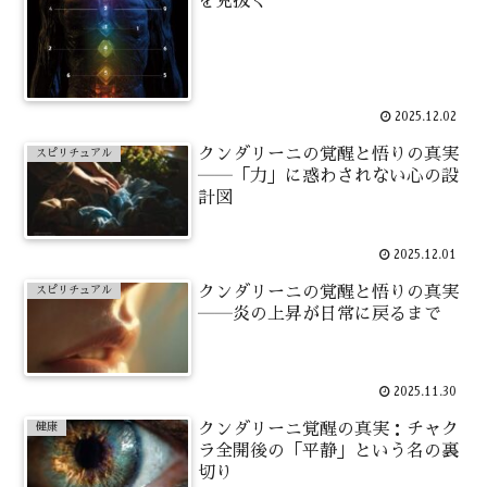
を見抜く
2025.12.02
クンダリーニの覚醒と悟りの真実
スピリチュアル
――「力」に惑わされない心の設
計図
2025.12.01
クンダリーニの覚醒と悟りの真実
スピリチュアル
――炎の上昇が日常に戻るまで
2025.11.30
クンダリーニ覚醒の真実：チャク
健康
ラ全開後の「平静」という名の裏
切り