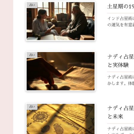
占い
土星期の1
インド占星術
の運気を有意
占い
ナディ占星
と実体験
ナディ占星術
かします。体
占い
ナディ占星
と未来
ナディ占星術