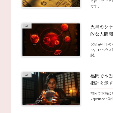
と出生データ
です。
占い
火星のシナ
的な人間関
火星が相手の
つ。12ハウ
説。
占い
福岡で本当
指針を示す
福岡で本当に
のprince