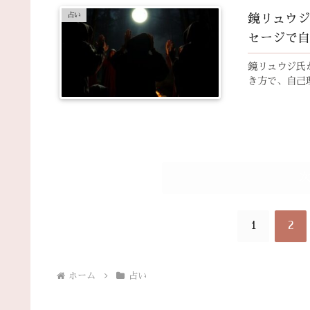
占い
鏡リュウジ
セージで自
鏡リュウジ氏
き方で、自己
1
2
ホーム
占い