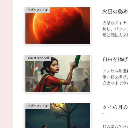
スピリチュアル
火星の秘め
火星のダイナ
解し、バラン
気と行動力を
Uncategorized
自由を掲げ
アッサム州出
争に身を捧げ
立史の中で今
スピリチュアル
タイの月の
~
月の満ち欠け