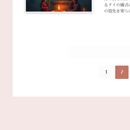
るタイの儀式
の祖先を安ら
1
2