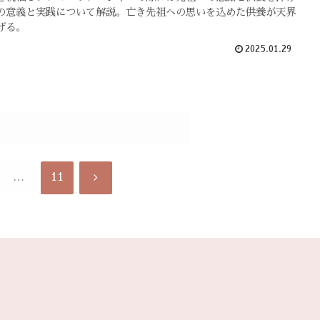
の意義と実践について解説。亡き先祖への思いを込めた供養が天界
げる。
2025.01.29
次のページ
次
…
11
へ