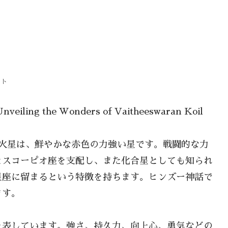
ット
Unveiling the Wonders of Vaitheeswaran Koil
る火星は、鮮やかな赤色の力強い星です。戦闘的な力
とスコーピオ座を支配し、また化合星としても知られ
星座に留まるという特徴を持ちます。ヒンズー神話で
ます。
を表しています。強さ、持久力、向上心、勇気などの