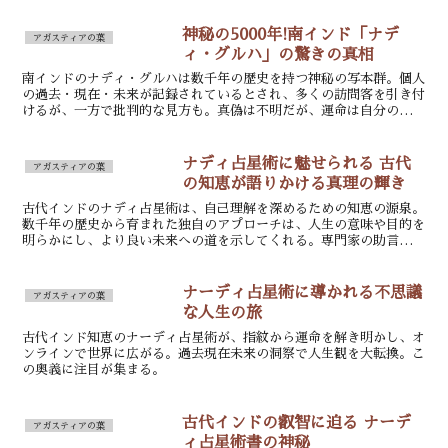
神秘の5000年!南インド「ナデ
アガスティアの葉
ィ・グルハ」の驚きの真相
南インドのナディ・グルハは数千年の歴史を持つ神秘の写本群。個人
の過去・現在・未来が記録されているとされ、多くの訪問客を引き付
けるが、一方で批判的な見方も。真偽は不明だが、運命は自分の選択
で変えられることを忘れずに。
ナディ占星術に魅せられる 古代
アガスティアの葉
の知恵が語りかける真理の輝き
古代インドのナディ占星術は、自己理解を深めるための知恵の源泉。
数千年の歴史から育まれた独自のアプローチは、人生の意味や目的を
明らかにし、より良い未来への道を示してくれる。専門家の助言を仰
ぐことで、この古代の知恵の深淵に迫ることができる。
ナーディ占星術に導かれる不思議
アガスティアの葉
な人生の旅
古代インド知恵のナーディ占星術が、指紋から運命を解き明かし、オ
ンラインで世界に広がる。過去現在未来の洞察で人生観を大転換。こ
の奥義に注目が集まる。
古代インドの叡智に迫る ナーデ
アガスティアの葉
ィ占星術書の神秘