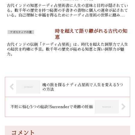
古代インドの知恵ナーディ占星術書に人生の意味と目的が隠されてい
る。数千年の歴史を持つ秘密の手書きの書物に個人の運命が記されて
いる。自己理解と幸福を得るためにナーディ占星術の世界に踏み入れ
よう。
時を超えて語り継がれる古代の知
アガスティアの葉
恵
古代インドの伝統「ナーディ占星術」は、時代を超えた洞察力で人生
の起伏を的確に予言。数千年の歴史が秘める知恵と深い洞察力が魅
力。
魂の旅を探るナディ占星術で人生を変える5つ
の方法
不妊に悩む5つの秘訣!Surrenderで奇跡の妊娠
コメント