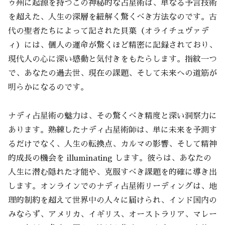
ゥ州に起源を持つこの神秘的な占星術は、単なる予言技術
を超えた、人生の深層を紐解く驚くべき方法なのです。古
代の聖者たちによって記された貝葉（オライチュヴァデ
ィ）には、個人の運命が驚くほど精密に記録されており、
現代人の心に深い感動と気付きをもたらします。指紋一つ
で、あなたの過去世、現在の課題、そして未来への道筋が
明らかになるのです。
ナディ占星術の魅力は、その驚くべき精度と深い洞察力に
あります。熟練したナディ占星術師は、単に未来を予測す
るだけでなく、人生の転換点、カルマの影響、そして精神
的成長の機会を illuminating します。彼らは、あなたの
人生に潜む隠れた才能や、克服すべき課題を的確に導き出
します。オンラインでのナディ占星術リーディングは、地
理的制約を超えて世界中の人々に届けられ、インド国内の
みならず、アメリカ、イギリス、オーストラリア、マレー