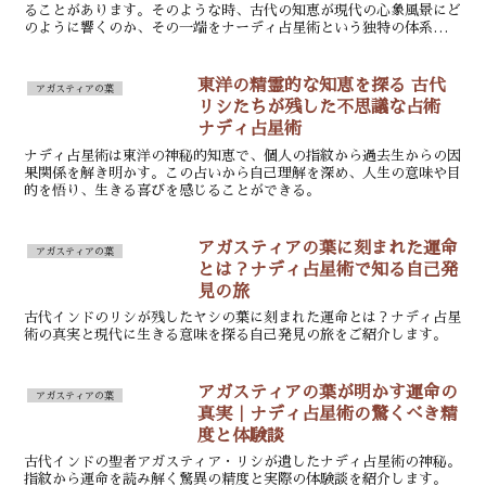
ることがあります。そのような時、古代の知恵が現代の心象風景にど
のように響くのか、その一端をナーディ占星術という独特の体系から
覗いてみましょう。これは単なる予知や運命論を超え、個々...
東洋の精霊的な知恵を探る 古代
アガスティアの葉
リシたちが残した不思議な占術
ナディ占星術
ナディ占星術は東洋の神秘的知恵で、個人の指紋から過去生からの因
果関係を解き明かす。この占いから自己理解を深め、人生の意味や目
的を悟り、生きる喜びを感じることができる。
アガスティアの葉に刻まれた運命
アガスティアの葉
とは？ナディ占星術で知る自己発
見の旅
古代インドのリシが残したヤシの葉に刻まれた運命とは？ナディ占星
術の真実と現代に生きる意味を探る自己発見の旅をご紹介します。
アガスティアの葉が明かす運命の
アガスティアの葉
真実｜ナディ占星術の驚くべき精
度と体験談
古代インドの聖者アガスティア・リシが遺したナディ占星術の神秘。
指紋から運命を読み解く驚異の精度と実際の体験談を紹介します。