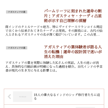
パームリーフに刻まれた運命の断
アガスティアの葉
片：アガスティヤ・ナーディ占星
術が示す自己理解の深層
南インドのタミルナードゥ地方、特にヴァイテースワランコイル周辺
で古くから伝承されてきたナーディ占星術。その源流には、古代の仙
人とされるアガスティヤの名が深く結びついています。この占星術
は、単なる未来予知の手法ではなく、椰子の葉（パームリーフ...
アガスティアの葉体験者が語る人
アガスティアの葉
生の転機｜運命の設計図で迷いが
消えた理由
アガスティアの葉を実際に体験したKさんの実話。人生の迷いが消
え、具体的な行動計画が明確になった過程を紹介。古代インドの予言
書が現代の生き方に与える影響とは。
18人の偉大なるインドのシッダ修行者たちに迫
る