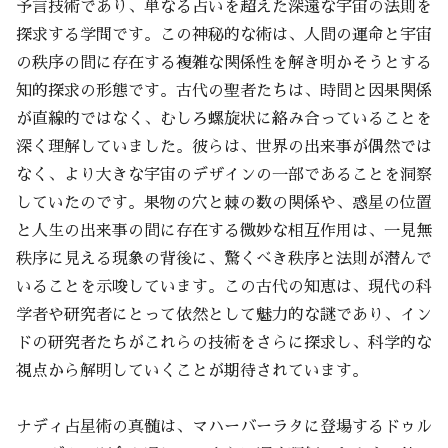
予言技術であり、単なる占いを超えた深遠な宇宙の法則を
探求する学問です。この神秘的な術は、人間の運命と宇宙
の秩序の間に存在する複雑な関係性を解き明かそうとする
知的探求の形態です。古代の聖者たちは、時間と因果関係
が直線的ではなく、むしろ螺旋状に絡み合っていることを
深く理解していました。彼らは、世界の出来事が偶然では
なく、より大きな宇宙のデザインの一部であることを洞察
していたのです。果物の穴と棘の数の関係や、惑星の位置
と人生の出来事の間に存在する微妙な相互作用は、一見無
秩序に見える現象の背後に、驚くべき秩序と法則が潜んで
いることを示唆しています。この古代の知恵は、現代の科
学者や研究者にとって依然として魅力的な謎であり、イン
ドの研究者たちがこれらの技術をさらに探求し、科学的な
視点から解明していくことが期待されています。
ナディ占星術の真髄は、マハーバーラタに登場するドゥル