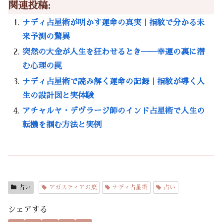
関連投稿:
ナディ占星術が明かす運命の真実｜指紋で分かる未
来予測の驚異
突然の大金が人生を狂わせるとき──幸運の裏に潜
む心理の罠
ナディ占星術で読み解く運命の記録｜指紋が導く人
生の設計図と実体験
アチャルヤ・デヴラージ師のインド占星術で人生の
転機を掴む方法と実例
占い
アガスティアの葉
ナディ占星術
占い
シェアする