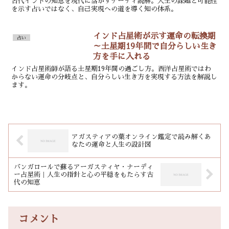
古代インドの知恵を現代に活かすナーディ読解。人生の課題と可能性
を示す占いではなく、自己実現への道を導く知の体系。
インド占星術が示す運命の転換期
占い
～土星期19年間で自分らしい生き
方を手に入れる
インド占星術師が語る土星期19年間の過ごし方。西洋占星術ではわ
からない運命の分岐点と、自分らしい生き方を実現する方法を解説し
ます。
アガスティアの葉オンライン鑑定で読み解くあ
なたの運命と人生の設計図
バンガロールで蘇るアーガスティヤ・ナーディ
ー占星術｜人生の指針と心の平穏をもたらす古
代の知恵
コメント