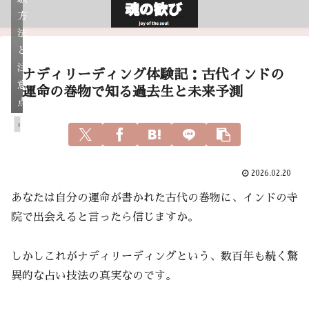
方
法
と
注
ナディリーディング体験記：古代インドの
意
運命の巻物で知る過去生と未来予測
点
占い
2026.02.20
あなたは自分の運命が書かれた古代の巻物に、インドの寺
院で出会えると言ったら信じますか。
しかしこれがナディリーディングという、数百年も続く驚
異的な占い技法の真実なのです。