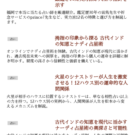
示す
福岡で本当に当たる占い師を厳選紹介。鑑定歴30年の雷鳥先生や祈
念サービスのprince7先生など、実力派12名の特徴と選び方を解説し
ます。
拇指の印象から探る 古代インド
占い
の知恵とナディ占星術
オンラインでナディ占星術を体験。古代インドの知恵が現代に活かさ
れ、過去現在未来への洞察を。拇指の印象から個人の運命を詳細に解
き明かす。精度の高さから信頼性と価値を備えている。
火星のシナストリーが人生を激変
占い
させる！12ハウス別の運命的な人
間関係
火星が相手のハウスに位置するシナストリーは、単なる相性占い以上
の力を持つ。12ハウス別の実例から、人間関係が人生を根本から変
えるメカニズムを解説。
古代インドの知恵を現代に活かす
占い
ナーディ占星術の奥深さと可能性