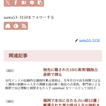
uawa53-3150をフォローする
uawa53-3150
関連記事
指先に隠された10の真実!親指占
占い
星術で探る
古代インドの伝統的な親指印象占星術は、生年月日や出生時間ではな
く親指の痕跡から人生の深層を読み解く独自の占星術。専門家による
解釈で自己理解と洞察をもたらす spiritual なツールとして注目され
ている。
福岡で本当に当たる占い師12選｜
占い
厳選された実力派が人生の指針を