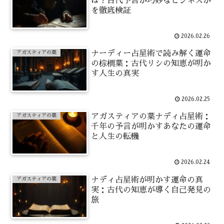
は？古代予言か巧妙なビジネスか
を徹底検証
2026.02.26
ナーディー占星術で読み解く運命
アガスティアの葉
の棕櫚葉：古代リシの知恵が明か
す人生の真実
2026.02.25
アガスティアの葉ナディ占星術：
アガスティアの葉
千年の予言が明かすあなたの運命
と人生の転機
2026.02.24
ナディ占星術が明かす運命の真
アガスティアの葉
実：古代の知恵が導く自己発見の
旅