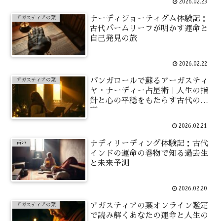
2026.02.23
ナーディジョーティダム体験記：
アガスティアの葉
古代パームリーフが明かす運命と
自己発見の旅
2026.02.22
バンガロールで蘇るアーガスティ
アガスティアの葉
ヤ・ナーディー占星術｜人生の指
針と心の平穏をもたらす古代の知
恵
2026.02.21
ナディリーディング体験記：古代
占い
インドの運命の巻物で知る過去生
と未来予測
2026.02.20
アガスティアの葉オンライン鑑定
アガスティアの葉
で読み解くあなたの運命と人生の