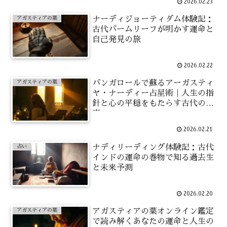
2026.02.23
ナーディジョーティダム体験記：
アガスティアの葉
古代パームリーフが明かす運命と
自己発見の旅
2026.02.22
バンガロールで蘇るアーガスティ
アガスティアの葉
ヤ・ナーディー占星術｜人生の指
針と心の平穏をもたらす古代の知
恵
2026.02.21
ナディリーディング体験記：古代
占い
インドの運命の巻物で知る過去生
と未来予測
2026.02.20
アガスティアの葉オンライン鑑定
アガスティアの葉
で読み解くあなたの運命と人生の