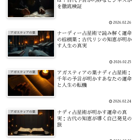
は？古代予言か巧妙なビジネスか
を徹底検証
2026.02.26
ナーディー占星術で読み解く運命
アガスティアの葉
の棕櫚葉：古代リシの知恵が明か
す人生の真実
2026.02.25
アガスティアの葉ナディ占星術：
アガスティアの葉
千年の予言が明かすあなたの運命
と人生の転機
2026.02.24
ナディ占星術が明かす運命の真
アガスティアの葉
実：古代の知恵が導く自己発見の
旅