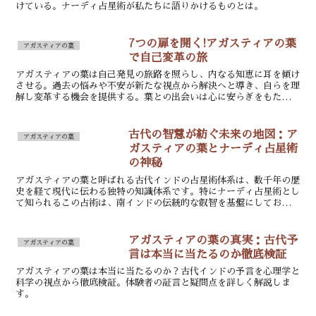
けている。ナーディ占星術が私たちに語りかけるものとは。
7つの扉を開く!アガスティアの葉
アガスティアの葉
で自己変革の旅
アガスティアの葉は自己発見の旅路を照らし、内なる知恵に耳を傾け
させる。過去の悩みや不安が新たな視点から解決へと導き、自らを理
解し変革する機会を提供する。葉との出会いは心に安らぎをもたら
し、人生の成長を促す特別な体験である。
古代の智慧が紡ぐ未来の地図：ア
アガスティアの葉
ガスティアの葉とナーディ占星術
の神秘
アガスティアの葉と呼ばれる古代インドの占星術体系は、数千年の歴
史を経て現代に伝わる独特の知識体系です。特にナーディ占星術とし
て知られるこの占術は、南インドの伝統的な叡智を基盤にしており、
古代の聖者たちが書き記したとされる棕櫚の葉に刻まれた情...
アガスティアの葉の真実：古代予
アガスティアの葉
言は本当に当たるのか徹底検証
アガスティアの葉は本当に当たるのか？古代インドの予言を心理学と
科学の視点から徹底検証。体験者の証言と疑問点を詳しく解説しま
す。