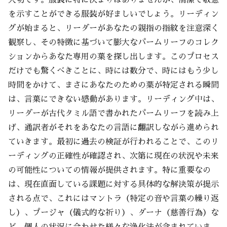
大切です。服装に特に決まりはありませんが、清潔で敬意
を示すことができる服装が好ましいでしょう。リーディン
グが始まると、リーダーがあなたの親指の指紋を注意深く
観察し、その特徴に基づいて膨大なパームリーフのコレク
ションからあなた専用の葉を探し出します。このプロセス
だけでも驚くべきことに、時には数分で、時にはもう少し
時間をかけて、まさにあなたのための葉が特定される瞬間
は、言葉にできない感動があります。リーディング中は、
リーダーが古代タミル語で書かれたパームリーフを読み上
げ、通訳者がそれをあなたの言語に翻訳しながら進められ
ていきます。最初に過去の検証が行われることで、このリ
ーディングの正確性が確認され、次第に現在の状況や未来
の可能性についての情報が提供されます。特に重要なの
は、現在直面している課題に対する具体的な解決策が提示
される点で、これにはマントラ（特定の音や言葉の繰り返
し）、プージャ（儀式的な祈り）、ダーナ（慈善行為）な