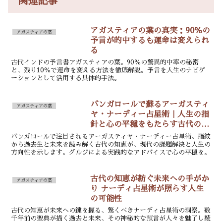
関連記事
アガスティアの葉の真実：90％の
アガスティアの葉
予言が的中するも運命は変えられ
る
古代インドの予言書アガスティアの葉。90％の驚異的中率の秘密
と、残り10％で運命を変える方法を徹底解説。予言を人生のナビゲ
ーションとして活用する具体的手法。
バンガロールで蘇るアーガスティ
アガスティアの葉
ヤ・ナーディー占星術｜人生の指
針と心の平穏をもたらす古代の知
恵
バンガロールで注目されるアーガスティヤ・ナーディー占星術。指紋
から過去生と未来を読み解く古代の知恵が、現代の課題解決と人生の
方向性を示します。グルジによる実践的なアドバイスで心の平穏を。
古代の知恵が紡ぐ未来への手がか
アガスティアの葉
り ナーディ占星術が照らす人生
の可能性
古代の知恵が未来への鍵を握る、驚くべきナーディ占星術の洞察。数
千年前の聖典が描く過去と未来、その神秘的な預言が人々を魅了し続