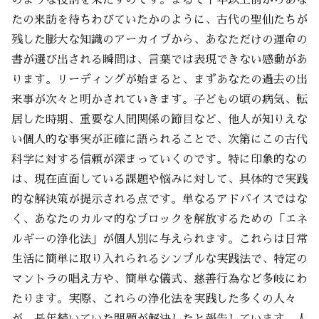
たの来訪を待ちわびていたかのように、古代の聖仙たちが
残した膨大な知識のアーカイブから、あなただけの運命の
書が選び出される瞬間は、言葉では表現できない感動があ
ります。リーディングが始まると、まずあなたの過去の出
来事が次々と明かされていきます。子どもの頃の病気、転
居した時期、重要な人間関係の節目など、他人が知りえな
い個人的な事実が正確に語られることで、次第にこの古代
科学に対する信頼が深まっていくのです。特に印象的なの
は、現在直面している課題や悩みに対して、具体的で実践
的な解決策が提示される点です。単なるアドバイスではな
く、あなたのカルマ的なブロックを解放するための「エネ
ルギーの浄化法」が個人別に与えられます。これらは日常
生活に簡単に取り入れられるシンプルな実践法で、特定の
マントラの唱え方や、簡単な儀式、慈善行為など多岐にわ
たります。実際、これらの浄化法を実践した多くの人々
が、長年続いていた問題が解決したと報告しています。人