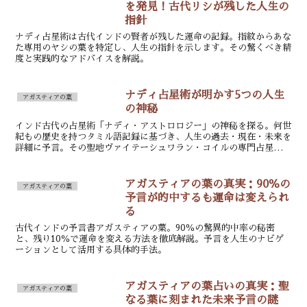
を発見！古代リシが残した人生の
指針
ナディ占星術は古代インドの賢者が残した運命の記録。指紋からあな
た専用のヤシの葉を特定し、人生の指針を示します。その驚くべき精
度と実践的なアドバイスを解説。
ナディ占星術が明かす5つの人生
アガスティアの葉
の神秘
インド古代の占星術「ナディ・アストロロジー」の神秘を探る。何世
紀もの歴史を持つタミル語記録に基づき、人生の過去・現在・未来を
詳細に予言。その聖地ヴァイテーシュワラン・コイルの専門占星術師
が、人間と宇宙の神秘的つながりを紐解く。
アガスティアの葉の真実：90％の
アガスティアの葉
予言が的中するも運命は変えられ
る
古代インドの予言書アガスティアの葉。90％の驚異的中率の秘密
と、残り10％で運命を変える方法を徹底解説。予言を人生のナビゲ
ーションとして活用する具体的手法。
アガスティアの葉占いの真実：聖
アガスティアの葉
なる葉に刻まれた未来予言の謎