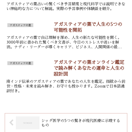
アガスティアの葉占いの驚くべき予言精度と現代科学では説明できな
い神秘的な力について解説。実際の予言事例や体験談を紹介。
アガスティアの葉で人生の5つの
アガスティアの葉
可能性を開拓
アガスティアの葉で自己理解を深め、人生の新たな可能性を開く。
3000年前に書かれた驚くべき文書が、今日のストレスや迷いを解
消。ナディ・リーダーが導くキャリア、ビジネス、人間関係の最適な
道筋を明示。自分自身を知り、未来への確かな一歩を踏み出す。
アガスティアの葉オンライン鑑定
アガスティアの葉
で読み解くあなたの運命と人生の
設計図
南インド伝承のアガスティアの葉であなたの人生を鑑定。指紋から前
世・性格・未来を読み解き、お守りも授かります。Zoomで日本語通
訳付き。
シッダ医学の5つの驚きが現代医療に示唆する
もの