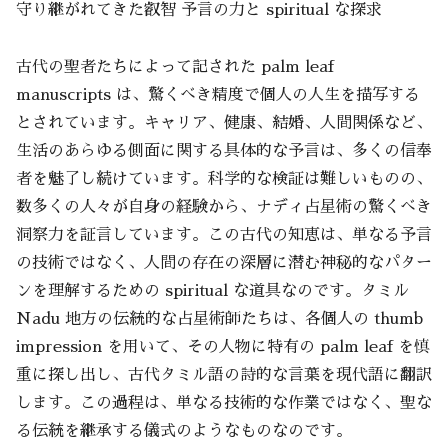
守り継がれてきた叡智 予言の力と spiritual な探求
古代の聖者たちによって記された palm leaf
manuscripts は、驚くべき精度で個人の人生を描写する
とされています。キャリア、健康、結婚、人間関係など、
生活のあらゆる側面に関する具体的な予言は、多くの信奉
者を魅了し続けています。科学的な検証は難しいものの、
数多くの人々が自身の経験から、ナディ占星術の驚くべき
洞察力を証言しています。この古代の知恵は、単なる予言
の技術ではなく、人間の存在の深層に潜む神秘的なパター
ンを理解するための spiritual な道具なのです。タミル
Nadu 地方の伝統的な占星術師たちは、各個人の thumb
impression を用いて、その人物に特有の palm leaf を慎
重に探し出し、古代タミル語の詩的な言葉を現代語に翻訳
します。この過程は、単なる技術的な作業ではなく、聖な
る伝統を継承する儀式のようなものなのです。