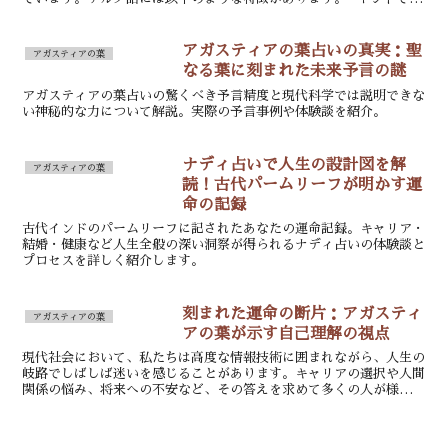
番目に多く話される言語で、約8,200万人の話者を持...
アガスティアの葉占いの真実：聖
アガスティアの葉
なる葉に刻まれた未来予言の謎
アガスティアの葉占いの驚くべき予言精度と現代科学では説明できな
い神秘的な力について解説。実際の予言事例や体験談を紹介。
ナディ占いで人生の設計図を解
アガスティアの葉
読！古代パームリーフが明かす運
命の記録
古代インドのパームリーフに記されたあなたの運命記録。キャリア・
結婚・健康など人生全般の深い洞察が得られるナディ占いの体験談と
プロセスを詳しく紹介します。
刻まれた運命の断片：アガスティ
アガスティアの葉
アの葉が示す自己理解の視点
現代社会において、私たちは高度な情報技術に囲まれながら、人生の
岐路でしばしば迷いを感じることがあります。キャリアの選択や人間
関係の悩み、将来への不安など、その答えを求めて多くの人が様々な
知恵や手法に目を向けるようになりました。そんな中、古代...