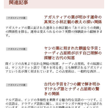
関連記事
アガスティアの葉が明かす運命の
アガスティアの葉
真実と小林正観の教えの深い関係
アガスティアの葉に記された運命と小林正観の「ありがとうの奇跡」
の関係性を探る。運命は変えられるのか？実際の体験談から紐解きま
す。
ヤシの葉に刻まれた静謐な予言：
アガスティアの葉
ナーディ占星術が示す自己理解の
深層と古代の知恵
南インドの古来より伝わる神秘の知恵、ナーディ占星術。その起源に
は、サンスクリット語で「星々を司る者」とも解釈されるアガスティ
アという名が深く刻まれています。この占星術は、一般的な西洋占星
術やバジライ占星術とは異なり、出生時の星の配置を計算す...
古代の予言を7つの鍵で解き明か
アガスティアの葉
す!テルグ語とナディ占星術の驚
きの関係
テルグ語は、インドの多様性を象徴する魅力的な言語の一つです。こ
の言語は、ドラヴィダ語族に属し、主にテランガナ州を中心に話され
ています。テルグ語には以下のような特徴があります。- インドで4