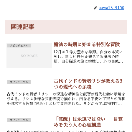
uawa53-3150
関連記事
魔法の時期に始まる特別な冒険
スピリチュアル
12月は生命力豊かな季節。自分の本質に
触れ、新しい自分を発見する魔法の時
期。自分探求の旅に挑戦し、心の奥底に
ある意味や目的を見出すことができる。
古代インドの賢者リシが教える3
スピリチュアル
つの現代への示唆
古代インドの賢者「リシ」の深遠な精神性と叡智は現代社会に示唆を
与える。リシは多様な芸術表現で描かれ、内なる平安と宇宙との調和
を追求する智慧の担い手として尊崇された。リシから学ぶ精神性は、
物質主義に偏る現代に重要な対案を提示する。
「覚醒」は永遠ではない ― 目覚
スピリチュアル
めを失う人の心理構造