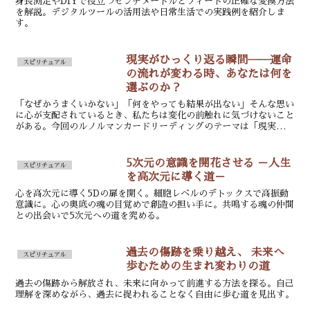
身長測定やDIYで役立つセンチメートルとフィートの正確な変換方法
を解説。デジタルツールの活用法や日常生活での実践例を紹介しま
す。
現実がひっくり返る瞬間──運命
スピリチュアル
の流れが変わる時、あなたは何を
選ぶのか？
「なぜかうまくいかない」「何をやっても結果が出ない」そんな思い
に心が支配されているとき、私たちは変化の前触れに気づけないこと
がある。今回のルノルマンカードリーディングのテーマは「現実がひ
っくり返る瞬間」。この言葉に共鳴した多くの視聴者が、今...
5次元の意識を開花させる －人生
スピリチュアル
を高次元に導く道－
心を高次元に導く5Dの扉を開く。細胞レベルのデトックスで高振動
意識に。心の奥底の魂の目覚めで創造の担い手に。共鳴する魂の仲間
との出会いで5次元への道を究める。
過去の傷跡を乗り越え、 未来へ
スピリチュアル
歩むための生まれ変わりの道
過去の傷跡から解放され、未来に向かって前進する方法を探る。自己
理解を深めながら、過去に捉われることなく自由に歩む道を見出す。