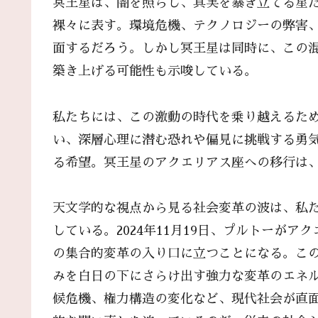
冥王星は、闇を照らし、真実を暴き立てる星
裸々に表す。環境危機、テクノロジーの弊害
面するだろう。しかし冥王星は同時に、この
築き上げる可能性も示唆している。
私たちには、この激動の時代を乗り越えるた
い、深層心理に潜む恐れや偏見に挑戦する勇
る希望。冥王星のアクエリアス座への移行は
天文学的な視点から見る社会変革の波は、私
している。2024年11月19日、プルトーが
の集合的変革の入り口に立つことになる。こ
みを白日の下にさらけ出す強力な変革のエネ
候危機、権力構造の変化など、現代社会が直