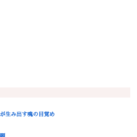
力が生み出す魂の目覚め
題