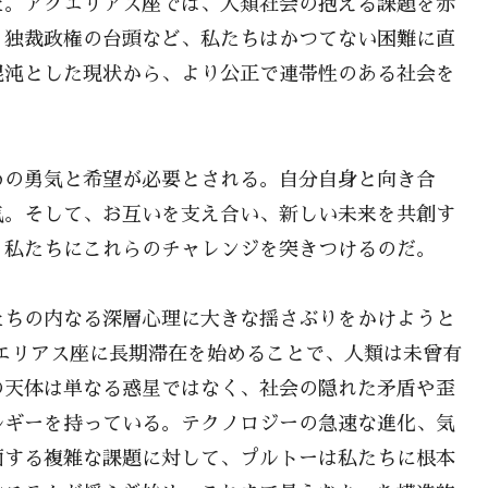
だ。アクエリアス座では、人類社会の抱える課題を赤
、独裁政権の台頭など、私たちはかつてない困難に直
混沌とした現状から、より公正で連帯性のある社会を
めの勇気と希望が必要とされる。自分自身と向き合
気。そして、お互いを支え合い、新しい未来を共創す
、私たちにこれらのチャレンジを突きつけるのだ。
たちの内なる深層心理に大きな揺さぶりをかけようと
アクエリアス座に長期滞在を始めることで、人類は未曾有
の天体は単なる惑星ではなく、社会の隠れた矛盾や歪
ルギーを持っている。テクノロジーの急速な進化、気
面する複雑な課題に対して、プルトーは私たちに根本