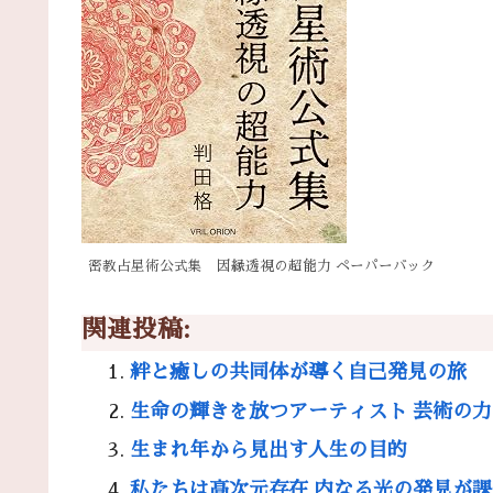
密教占星術公式集 因縁透視の超能力 ペーパーバック
関連投稿:
絆と癒しの共同体が導く自己発見の旅
生命の輝きを放つアーティスト 芸術の
生まれ年から見出す人生の目的
私たちは高次元存在 内なる光の発見が課