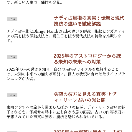
て、新しい人生の可能性を発見。
ナディ占星術の真実：伝統と現代
占い
技法の違いを徹底解説
ナディ占星術とBhrigu Nandi Nadiの違いを解説。指紋とアガスティ
アの葉を使う伝統技法と、誕生日を使う現代技法の特徴を比較しま
す。
2025年のアストロロジーから探
占い
る未知の未来への対策
2025年の星の動きを知り、自分の星座やサイクルを理解すること
で、未知の未来への備えが可能に。個人の状況に合わせたライフプラ
ンニングが大切。
失望の彼方に見える真実 ナデ
占い
ィ・リーフ占いの光と闇
東南アジアへの旅から帰国したばかりの私がナディ・リーフ占いに魅
了されるも、予期せぬ結末に立ち向かう旅の記録。占いの内容が既に
予想されていた事実に驚き、魔法を感じられないでいる。