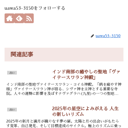
uawa53-3150をフォローする
uawa53-3150
関連記事
インド南部の癒やしの聖地「ヴァ
占い
イテースワラン神殿」
インド南部の聖地ヴァイテースワラン・コイル神殿。「病を癒やす神
様」ヴァイテースワラン神が宿る、シヴァ神を主神とする重要な寺
院。人々の運勢に影響を及ぼすナヴァグラハ(九星)の一つの聖地と
しても知られる。
2025年の星空によみがえる 人生
占い
の新しいリズム
2025年の新月と満月が織りなす夢の扉。太陽と月の出会いがもたら
す変革、自己発見、そして目標達成のサイクル。極上のリズムに乗っ