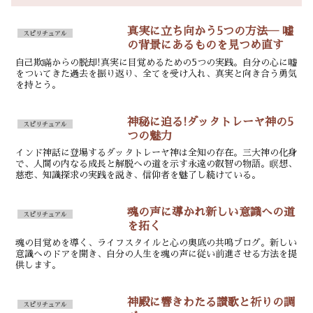
真実に立ち向かう5つの方法― 嘘
スピリチュアル
の背景にあるものを見つめ直す
自己欺瞞からの脱却!真実に目覚めるための5つの実践。自分の心に嘘
をついてきた過去を振り返り、全てを受け入れ、真実と向き合う勇気
を持とう。
神秘に迫る!ダッタトレーヤ神の5
スピリチュアル
つの魅力
インド神話に登場するダッタトレーヤ神は全知の存在。三大神の化身
で、人間の内なる成長と解脱への道を示す永遠の叡智の物語。瞑想、
慈悲、知識探求の実践を説き、信仰者を魅了し続けている。
魂の声に導かれ新しい意識への道
スピリチュアル
を拓く
魂の目覚めを導く、ライフスタイルと心の奥底の共鳴ブログ。新しい
意識へのドアを開き、自分の人生を魂の声に従い前進させる方法を提
供します。
神殿に響きわたる讃歌と祈りの調
スピリチュアル