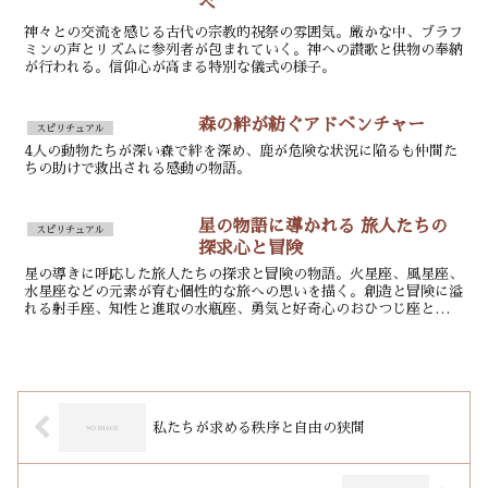
べ
神々との交流を感じる古代の宗教的祝祭の雰囲気。厳かな中、ブラフ
ミンの声とリズムに参列者が包まれていく。神への讃歌と供物の奉納
が行われる。信仰心が高まる特別な儀式の様子。
森の絆が紡ぐアドベンチャー
スピリチュアル
4人の動物たちが深い森で絆を深め、鹿が危険な状況に陥るも仲間た
ちの助けで救出される感動の物語。
星の物語に導かれる 旅人たちの
スピリチュアル
探求心と冒険
星の導きに呼応した旅人たちの探求と冒険の物語。火星座、風星座、
水星座などの元素が育む個性的な旅への思いを描く。創造と冒険に溢
れる射手座、知性と進取の水瓶座、勇気と好奇心のおひつじ座と双子
座の旅への欲求に迫る。
私たちが求める秩序と自由の狭間