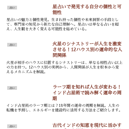
星占いで発見する自分の個性と可
占い
能性
星占いの魅力と個性発見。生まれ持った個性や未来洞察の手段とし
て、専門家の知見から新たな自己理解へ。星占いは単なる占いを超
え、人生観を大きく変える可能性を秘めている。
火星のシナストリーが人生を激変
占い
させる！12ハウス別の運命的な人
間関係
火星が相手のハウスに位置するシナストリーは、単なる相性占い以上
の力を持つ。12ハウス別の実例から、人間関係が人生を根本から変
えるメカニズムを解説。
ラーフ期を知れば人生が変わる！
占い
インド占星術で読み解く運命の周
期
インド占星術のラーフ期とは？18年間の運命の周期を解説。人生の
転機を予測し、エネルギーを建設的に活用する方法をご紹介します。
古代インドの知恵を現代に活かす
占い