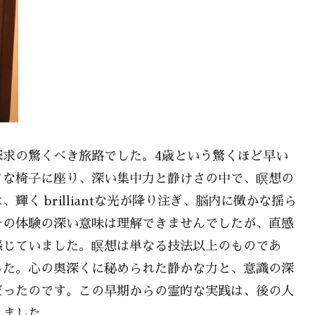
探求の驚くべき旅路でした。4歳という驚くほど早い
さな椅子に座り、深い集中力と静けさの中で、瞑想の
く brilliantな光が降り注ぎ、脳内に微かな揺ら
その体験の深い意味は理解できませんでしたが、直感
感じていました。瞑想は単なる技法以上のものであ
した。心の奥深くに秘められた静かな力と、意識の深
だったのです。この早期からの霊的な実践は、後の人
りました。