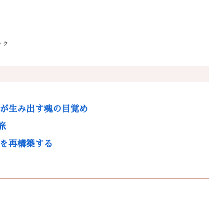
ック
力が生み出す魂の目覚め
旅
生を再構築する