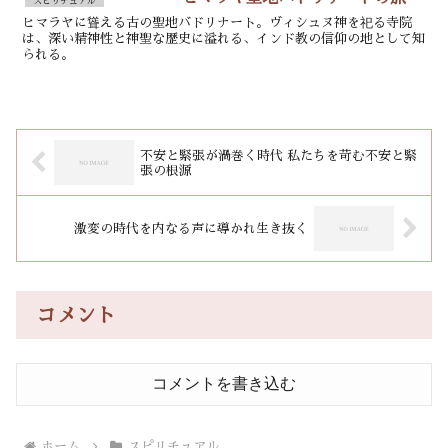
スピリチュアル
ヒマラヤに聳える古の聖地バドリナート。ヴィシュヌ神を祀る寺院
は、深い精神性と神聖な歴史に溢れる、インド教の信仰の地として知
られる。
不安と緊張が渦巻く時代 私たちを苛む不安と緊
張の根源
激変の時代を内なる声に導かれ生き抜く
コメント
コメントを書き込む
ホーム
スピリチュアル