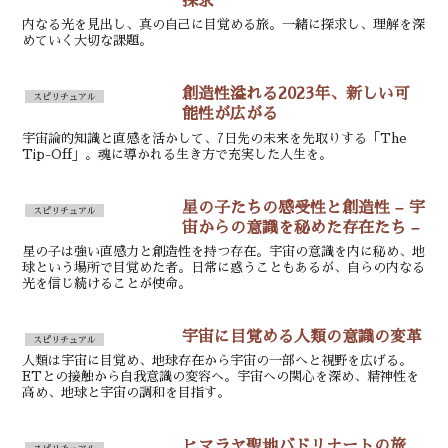
探求
内なる光を見出し、真の自己に目覚める旅。一緒に探求し、理解を深
めていく大切な課題。
創造性溢れる2023年、新しい可
スピリチュアル
能性が広がる
宇宙論的知識と直感を活かして、7日先の未来を先取りする「The
Tip-Off」。魂に導かれる生き方で充実した人生を。
星の子たちの感受性と創造性 – 宇
スピリチュアル
宙からの意識を秘めた存在たち –
星の子は強い直感力と創造性を持つ存在。宇宙の意識を内に秘め、地
球という場所で目覚めた者。日常に惑うこともあるが、自らの内なる
光を信じ続けることが使命。
宇宙に目覚める人類の意識の変革
スピリチュアル
人類は宇宙に目覚め、地球存在から宇宙の一部へと視野を広げる。
ETとの接触から自我意識の変容へ。宇宙への関心を深め、精神性を
高め、地球と宇宙の調和を目指す。
ヒマラヤ聖地バドリナートの旅