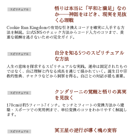
悟りは本当に「平和と満足」なの
スピリチュアル
か――神話をほどき、現実を見抜
く心理戦
Cookie Run Kingdomの有効な引き換えコードを確実に入手する方
法を解説。公式SNSのチェック方法からコード入力のコツまで、貴
重な報酬を逃さないための完全ガイド。
自分を知る5つのスピリチュアル
スピリチュアル
な方法
人生の意味を探求するスピリチュアルな実践。運命は固定されたもの
ではなく、自己理解と内なる成長を通じて描かれていく。誕生日や宗
教的聖典、チャクラなどから洞察を得る。自己との対話が最も重要。
クンダリーニの覚醒と悟りの真実
スピリチュアル
を見抜く
170cmは約5フィート7インチ。センチとフィートの変換方法から建
築・スポーツでの実用例まで、単位変換のコツをわかりやすく解説し
ます。
冥王星の逆行が導く魂の変容
スピリチュアル