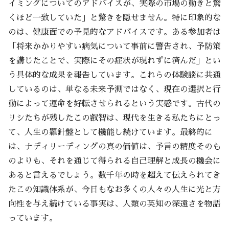
イミングについてのアドバイスが、実際の市場の動きと驚
くほど一致していた」と驚きを隠せません。特に印象的な
のは、健康面での予見的なアドバイスです。ある参加者は
「将来かかりやすい病気について事前に警告され、予防策
を講じたことで、実際にその症状が現れずに済んだ」とい
う具体的な成果を報告しています。これらの体験談に共通
しているのは、単なる未来予測ではなく、現在の選択と行
動によって運命を好転させられるという実感です。古代の
リシたちが残したこの叡智は、現代を生きる私たちにとっ
て、人生の羅針盤として機能し続けています。最終的に
は、ナディリーディングの真の価値は、予言の精度そのも
のよりも、それを通じて得られる自己理解と成長の機会に
あると言えるでしょう。数千年の時を超えて伝えられてき
たこの知識体系が、今日もなお多くの人々の人生に光と方
向性を与え続けている事実は、人類の英知の深遠さを物語
っています。