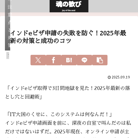
注
意
点
と
インドeビザ申請の失敗を防ぐ！2025年最
対
新の対策と成功のコツ
策
アガスティアの葉
2025.09.19
「インドeビザ取得で3日間地獄を見た！2025年最新の落
とし穴と回避術」
「IT大国のくせに、このシステムは何なんだ！」
インドeビザ申請画面を前に、深夜の自室で叫んだのは私
だけではないはずだ。2025年現在、オンライン申請が主