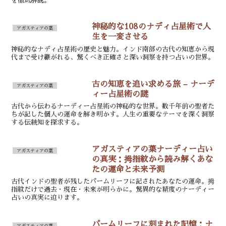
を徹底解説。
神秘的な108のナディ占星術で人
アガスティアの葉
生を一変させる
神秘的なナディ占星術の歴史と魅力。インド南部の古代の知恵から現
代まで受け継がれる、驚くべき正確さと深い洞察を持つ占いの世界。
古の知恵を追い求める旅 – ナーデ
アガスティアの葉
ィー占星術の謎
古代から伝わるナーディー占星術の神秘的な世界。数千年前の聖者た
ちが記した個人の運命を解き明かす。人生の重要なテーマを深く洞察
する伝統知を探求する。
アガスティアの葉ナーディー占い
アガスティアの葉
の真実：拇指紋から読み解くあな
たの運命と未来予測
古代インドの聖者が残したパームリーフに記されたあなたの運命。拇
指紋だけで過去・現在・未来が明らかに。驚異的な精度のナーディー
占いの真実に迫ります。
パームリーフに刻まれた記憶：ナ
アガスティアの葉