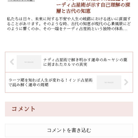
ーディ占星術が示す自己理解の深
層と古代の知恵
私たちは日々、未来に対する不安や人生の岐路における迷いに直面す
ることがあります。そのような時、古代の知恵が現代の心象風景にど
のように響くのか、その一端をナーディ占星術という独特の体系から
覗いてみましょう。これは単なる予知や運命論を超え、個々...
ナディ占星術で解き明かす運命の糸～ヤシの葉
に刻まれたカルマの真実
ラーフ期を知れば人生が変わる！インド占星術
で読み解く運命の周期
コメント
コメントを書き込む