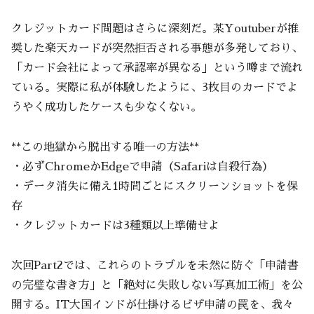
クレジットカード問題はさらに深刻だ。某Youtuberが推
奨した楽天カードが突然拒否される事態が多発しており、
「カード会社によって承認率が異なる」という噂まで流れ
ている。実際に私が体験したように、3枚目のカードでよ
うやく成功したケースも少なくない。
**この地獄から脱出する唯一の方法**
・必ずChromeかEdgeで申請（Safariは自殺行為）
・データ消失に備え1時間ごとにスクリーンショットを保
存
・クレジットカードは3種類以上準備せよ
次回Part2では、これらのトラブルを未然に防ぐ「申請書
の完璧な書き方」と「絶対に失敗しない写真加工術」を公
開する。IT大国インドが仕掛けるビザ申請の罠を、我々