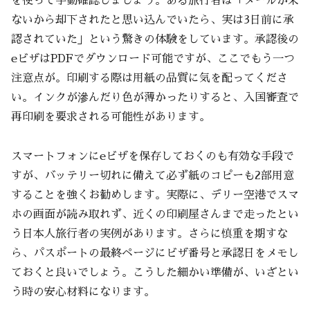
を使って手動確認しましょう。ある旅行者は「メールが来
ないから却下されたと思い込んでいたら、実は3日前に承
認されていた」という驚きの体験をしています。承認後の
eビザはPDFでダウンロード可能ですが、ここでもう一つ
注意点が。印刷する際は用紙の品質に気を配ってくださ
い。インクが滲んだり色が薄かったりすると、入国審査で
再印刷を要求される可能性があります。
スマートフォンにeビザを保存しておくのも有効な手段で
すが、バッテリー切れに備えて必ず紙のコピーも2部用意
することを強くお勧めします。実際に、デリー空港でスマ
ホの画面が読み取れず、近くの印刷屋さんまで走ったとい
う日本人旅行者の実例があります。さらに慎重を期すな
ら、パスポートの最終ページにビザ番号と承認日をメモし
ておくと良いでしょう。こうした細かい準備が、いざとい
う時の安心材料になります。