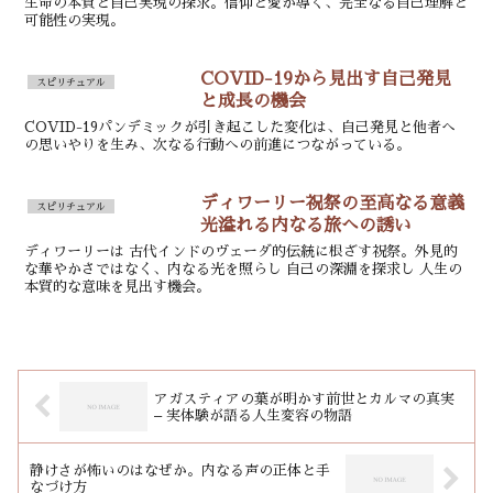
生命の本質と自己実現の探求。信仰と愛が導く、完全なる自己理解と
可能性の実現。
COVID-19から見出す自己発見
スピリチュアル
と成長の機会
COVID-19パンデミックが引き起こした変化は、自己発見と他者へ
の思いやりを生み、次なる行動への前進につながっている。
ディワーリー祝祭の至高なる意義
スピリチュアル
光溢れる内なる旅への誘い
ディワーリーは 古代インドのヴェーダ的伝統に根ざす祝祭。外見的
な華やかさではなく、内なる光を照らし 自己の深淵を探求し 人生の
本質的な意味を見出す機会。
アガスティアの葉が明かす前世とカルマの真実
– 実体験が語る人生変容の物語
静けさが怖いのはなぜか。内なる声の正体と手
なづけ方