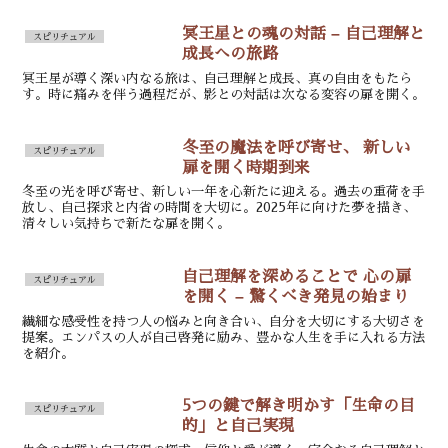
冥王星との魂の対話 – 自己理解と
スピリチュアル
成長への旅路
冥王星が導く深い内なる旅は、自己理解と成長、真の自由をもたら
す。時に痛みを伴う過程だが、影との対話は次なる変容の扉を開く。
冬至の魔法を呼び寄せ、 新しい
スピリチュアル
扉を開く時期到来
冬至の光を呼び寄せ、新しい一年を心新たに迎える。過去の重荷を手
放し、自己探求と内省の時間を大切に。2025年に向けた夢を描き、
清々しい気持ちで新たな扉を開く。
自己理解を深めることで 心の扉
スピリチュアル
を開く – 驚くべき発見の始まり
繊細な感受性を持つ人の悩みと向き合い、自分を大切にする大切さを
提案。エンパスの人が自己啓発に励み、豊かな人生を手に入れる方法
を紹介。
5つの鍵で解き明かす「生命の目
スピリチュアル
的」と自己実現