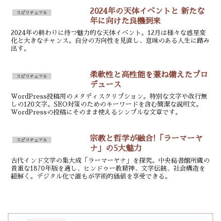
2024年の天体イベントと 新たな
スピリチュアル
年に向けた良機到来
2024年の終わりに待つ魅力的な天体イベント。12月は様々な惑星変
化と大きなチャンス。自分の方向性を見直し、意味のある人生に踏み
出す。
柔軟性と高性能を兼ね備えたプロ
スピリチュアル
デュース
WordPress投稿用のメタディスクリプション。特別な文字や改行無
しの120文字。SEO対策のためのキーワードを含む簡潔な説明文。
WordPressの投稿にそのまま使えるシンプルな文章です。
宗教と哲学が融合!「ラーマーヤ
スピリチュアル
ナ」の5大魅力
古代インド文学の集大成「ラーマーヤナ」を探究。中央秘書館所蔵の
貴重な1870年版を通し、ヒンドゥー教精神、文学伝統、社会構造を
紐解く。デジタル化で誰もが学術的価値を享受できる。