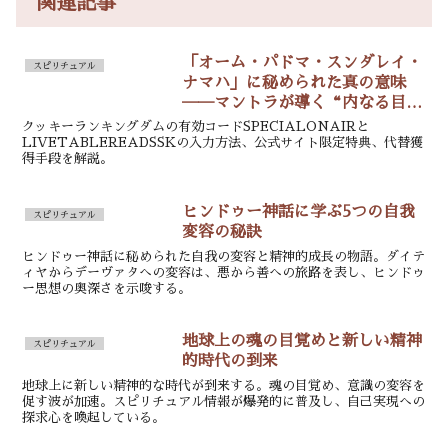
関連記事
「オーム・パドマ・スンダレイ・
スピリチュアル
ナマハ」に秘められた真の意味
──マントラが導く“内なる目覚
め
クッキーランキングダムの有効コードSPECIALONAIRと
LIVETABLEREADSSKの入力方法、公式サイト限定特典、代替獲
得手段を解説。
ヒンドゥー神話に学ぶ5つの自我
スピリチュアル
変容の秘訣
ヒンドゥー神話に秘められた自我の変容と精神的成長の物語。ダイテ
ィヤからデーヴァタへの変容は、悪から善への旅路を表し、ヒンドゥ
ー思想の奥深さを示唆する。
地球上の魂の目覚めと新しい精神
スピリチュアル
的時代の到来
地球上に新しい精神的な時代が到来する。魂の目覚め、意識の変容を
促す波が加速。スピリチュアル情報が爆発的に普及し、自己実現への
探求心を喚起している。