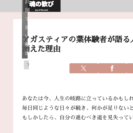
計
図
で
迷
い
アガスティアの葉体験者が語る
解
消えた理由
消
アガスティアの葉
あなたは今、人生の岐路に立っているかもし
毎日同じような日々が続き、何かが足りない
もしかしたら、自分の進むべき道を見失って