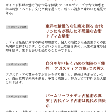
南インド料理の魅力的な世界を体験!アーユルヴェーダや古代知恵を
学ぶ特別イベント。文化と食を通して、新しい視点と味わいを発見で
きる。
東洋の精霊的な知恵を探る 古代
アガスティアの葉
リシたちが残した不思議な占術
ナディ占星術
ナディ占星術は東洋の神秘的知恵で、個人の指紋から過去生からの因
果関係を解き明かす。この占いから自己理解を深め、人生の意味や目
的を悟り、生きる喜びを感じることができる。
自分を切り拓く75%の無限の可能
アガスティアの葉
性 – アガスティアの葉5つの教え
アガスティアの葉から学ぶ自分を切り拓く力。運命は決まっていな
い。自由意思で未来を創る。予言に感謝し、努力して可能性を最大限
に引き出す。
パームリーフナディ占星術の真
アガスティアの葉
実：古代インド占術は現代の商法
か