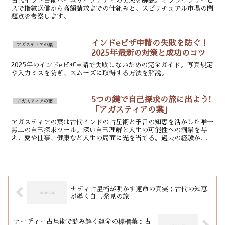
古代インド占術パームリーフナディの実態を解説。オンラインサービ
スで指紋送信から高額請求までの仕組みと、スピリチュアル市場の問
題点を考察します。
インドeビザ申請の失敗を防ぐ！
アガスティアの葉
2025年最新の対策と成功のコツ
2025年のインドeビザ申請で失敗しないための完全ガイド。写真規定
や入力ミスを防ぎ、スムーズに取得する方法を解説。
5つの鍵で自己探求の旅に出よう!
アガスティアの葉
「アガスティアの葉」
アガスティアの葉は古代インドの占星術と予言の知恵を活かした唯一
無二の自己探求ツール。深い自己理解と人生の可能性への洞察を与
え、愛や仕事、健康など人生の局面に光を当てる。過去の経験からの
学びと未来への示唆により、自己変容への旅に導いてくれる。
ナディ占星術が明かす運命の真実：古代の知恵
が導く自己発見の旅
ナーディー占星術で読み解く運命の棕櫚葉：古