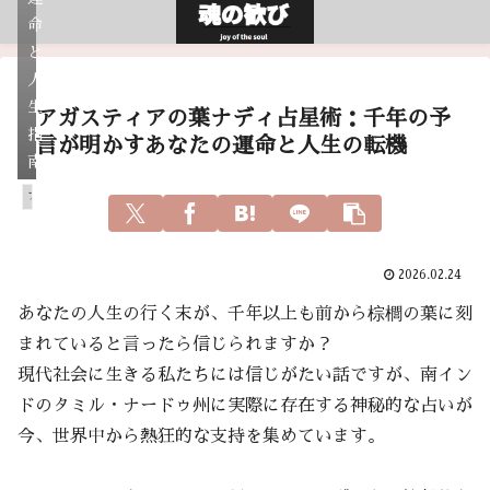
命
と
人
生
アガスティアの葉ナディ占星術：千年の予
指
言が明かすあなたの運命と人生の転機
南
アガスティアの葉
2026.02.24
あなたの人生の行く末が、千年以上も前から棕櫚の葉に刻
まれていると言ったら信じられますか？
現代社会に生きる私たちには信じがたい話ですが、南イン
ドのタミル・ナードゥ州に実際に存在する神秘的な占いが
今、世界中から熱狂的な支持を集めています。