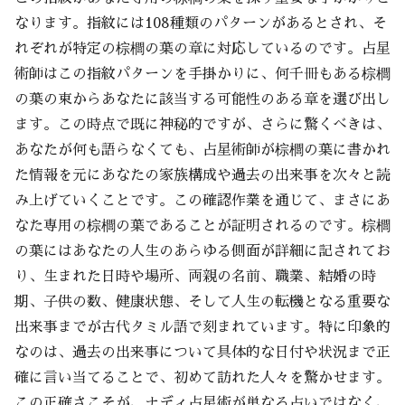
なります。指紋には108種類のパターンがあるとされ、そ
れぞれが特定の棕櫚の葉の章に対応しているのです。占星
術師はこの指紋パターンを手掛かりに、何千冊もある棕櫚
の葉の束からあなたに該当する可能性のある章を選び出し
ます。この時点で既に神秘的ですが、さらに驚くべきは、
あなたが何も語らなくても、占星術師が棕櫚の葉に書かれ
た情報を元にあなたの家族構成や過去の出来事を次々と読
み上げていくことです。この確認作業を通じて、まさにあ
なた専用の棕櫚の葉であることが証明されるのです。棕櫚
の葉にはあなたの人生のあらゆる側面が詳細に記されてお
り、生まれた日時や場所、両親の名前、職業、結婚の時
期、子供の数、健康状態、そして人生の転機となる重要な
出来事までが古代タミル語で刻まれています。特に印象的
なのは、過去の出来事について具体的な日付や状況まで正
確に言い当てることで、初めて訪れた人々を驚かせます。
この正確さこそが、ナディ占星術が単なる占いではなく、