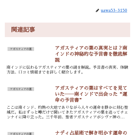
uawa53-3150
関連記事
アガスティアの葉の真実とは？南
アガスティアの葉
インドの神秘的な予言書を徹底解
説
南インドに伝わるアガスティアの葉の謎を解説。予言書の真実、体験
方法、口コミ情報までを詳しく紹介します。
アガスティアの葉はすべてを見て
アガスティアの葉
いた――南インドで出会った“運
命の予言書”
ここは南インド、灼熱の大地でありながら人々の運命を静かに刻む聖
域だ。私はずっと噂だけで聞いてきたアガスティアの葉を追ってチェ
ンナイに降り立った。三千年前、聖者アガスティアがシヴァ神の加護
のもと未来をヤシの葉に残したという伝承は、旅慣れた私で...
ナディ占星術で解き明かす運命の
アガスティアの葉