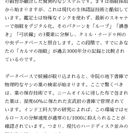
の叡智が融合した驚異的なシステムです。まずは指紋採取
から始まりますが、これは現代の生体認証技術と酷似して
います。鑑定士は特殊なインクを使わず、最新のスキャナ
ーで指紋をデジタル化。そのパターンを「ループ」「渦巻
き」「弓状線」の3要素に分解し、タミル・ナードゥ州の
中央データベースと照合します。この段階で、すでにあな
たの「カルマの指紋」が過去3000年分の記録と比較され
ているのです。
データベースで候補が絞り込まれると、寺院の地下書庫で
物理的なヤシの葉の検索が始まります。ここで驚くべき
は、葉の保存技術です。ニームオイルに浸した布で包まれ
た葉は、湿度60％に保たれた玄武岩の書庫で管理されて
います。インド工科大学の研究によれば、この環境ではセ
ルロースの分解速度が通常の1/1000に抑えられることが
確認されています。つまり、現代のハードディスク並みの