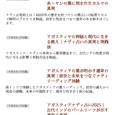
糸～ヤシの葉に刻まれたカルマの
真実
ナディ占星術とは？4000年の歴史を持つヤシの葉占いの秘密とカル
マ解明のプロセスを解説。前世と現在をつなぐ運命の糸を解きほぐし
ます。
アガスティヤの神秘と現代に生き
アガスティアの葉
る教え｜ナディ占いの真実と実践
法
アガスティア・ナディの真実から薬草療法まで。古代シダの知恵が現
代に与える影響と実践方法を解説。
アガスティアの葉が明かす運命の
アガスティアの葉
真実｜前世と未来をつなぐナディ
リーディング体験
南インドで体験したアガスティアの葉リーディング。前世の過ちから
現在の課題、未来の可能性まで、運命と向き合う旅の記録。
アガスティアナディ占い2025｜
アガスティアの葉
古代インドのパームリーフが示す