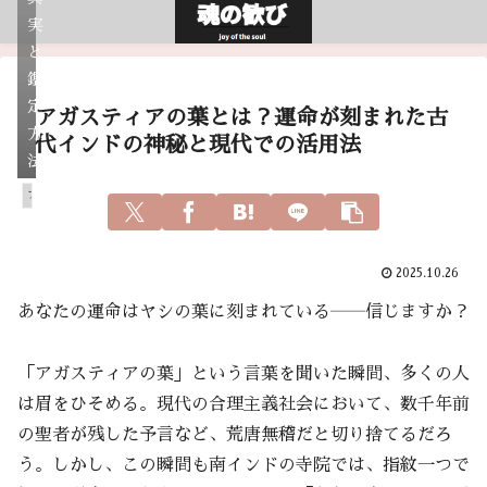
実
と
鑑
定
アガスティアの葉とは？運命が刻まれた古
方
代インドの神秘と現代での活用法
法
アガスティアの葉
2025.10.26
あなたの運命はヤシの葉に刻まれている――信じますか？
「アガスティアの葉」という言葉を聞いた瞬間、多くの人
は眉をひそめる。現代の合理主義社会において、数千年前
の聖者が残した予言など、荒唐無稽だと切り捨てるだろ
う。しかし、この瞬間も南インドの寺院では、指紋一つで