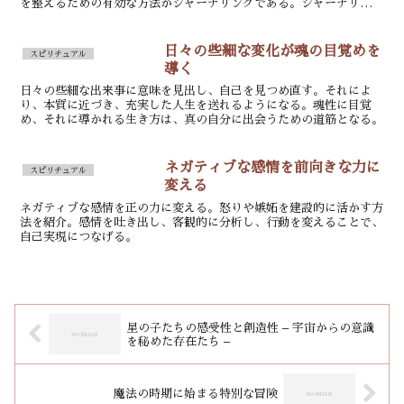
を整えるための有効な方法がジャーナリングである。ジャーナリング
とは、頭の中にある思いや考えを紙に書き出すことで、感情...
日々の些細な変化が魂の目覚めを
スピリチュアル
導く
日々の些細な出来事に意味を見出し、自己を見つめ直す。それによ
り、本質に近づき、充実した人生を送れるようになる。魂性に目覚
め、それに導かれる生き方は、真の自分に出会うための道筋となる。
ネガティブな感情を前向きな力に
スピリチュアル
変える
ネガティブな感情を正の力に変える。怒りや嫉妬を建設的に活かす方
法を紹介。感情を吐き出し、客観的に分析し、行動を変えることで、
自己実現につなげる。
星の子たちの感受性と創造性 – 宇宙からの意識
を秘めた存在たち –
魔法の時期に始まる特別な冒険