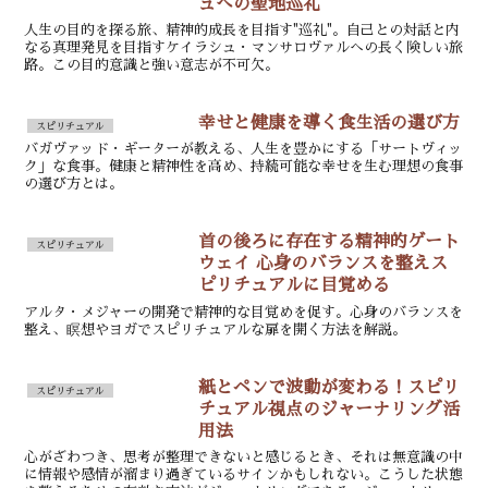
ュへの聖地巡礼
人生の目的を探る旅、精神的成長を目指す"巡礼"。自己との対話と内
なる真理発見を目指すケイラシュ・マンサロヴァルへの長く険しい旅
路。この目的意識と強い意志が不可欠。
幸せと健康を導く食生活の選び方
スピリチュアル
バガヴァッド・ギーターが教える、人生を豊かにする「サートヴィッ
ク」な食事。健康と精神性を高め、持続可能な幸せを生む理想の食事
の選び方とは。
首の後ろに存在する精神的ゲート
スピリチュアル
ウェイ 心身のバランスを整えス
ピリチュアルに目覚める
アルタ・メジャーの開発で精神的な目覚めを促す。心身のバランスを
整え、瞑想やヨガでスピリチュアルな扉を開く方法を解説。
紙とペンで波動が変わる！スピリ
スピリチュアル
チュアル視点のジャーナリング活
用法
心がざわつき、思考が整理できないと感じるとき、それは無意識の中
に情報や感情が溜まり過ぎているサインかもしれない。こうした状態