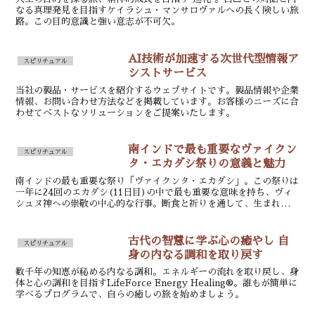
なる真理発見を目指すケイラシュ・マンサロヴァルへの長く険しい旅
路。この目的意識と強い意志が不可欠。
AI技術が加速する次世代型情報ア
スピリチュアル
シストサービス
当社の製品・サービスを紹介するウェブサイトです。製品情報や企業
情報、お問い合わせ方法などを掲載しています。お客様のニーズに合
わせてベストなソリューションをご提案いたします。
南インドで最も重要なヴァイクン
スピリチュアル
タ・エカダシ祭りの意義と魅力
南インドの最も重要な祭り「ヴァイクンタ・エカダシ」。この祭りは
一年に24回のエカダシ(11日目)の中で最も重要な意味を持ち、ヴィ
シュヌ神への崇敬の中心的な行事。断食と祈りを通して、生まれ変わ
りから解放され、天国への扉が開かれると信じられている。
古代の智慧に学ぶ心の癒やし 自
スピリチュアル
身の内なる調和を取り戻す
数千年の知恵が秘める内なる調和。エネルギーの流れを取り戻し、身
体と心の調和を目指すLifeForce Energy Healing®。誰もが簡単に
学べるプログラムで、自らの癒しの旅を始めましょう。