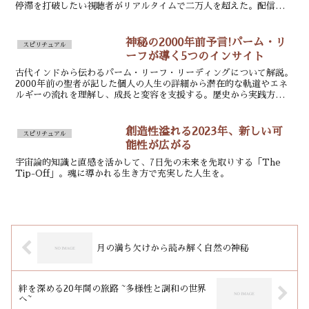
停滞を打破したい視聴者がリアルタイムで二万人を超えた。配信場所
は都内スタジオだが、画面越しのエネルギーは機材が震え...
神秘の2000年前予言!パーム・リ
スピリチュアル
ーフが導く5つのインサイト
古代インドから伝わるパーム・リーフ・リーディングについて解説。
2000年前の聖者が記した個人の人生の詳細から潜在的な軌道やエネ
ルギーの流れを理解し、成長と変容を支援する。歴史から実践方法ま
で紹介。
創造性溢れる2023年、新しい可
スピリチュアル
能性が広がる
宇宙論的知識と直感を活かして、7日先の未来を先取りする「The
Tip-Off」。魂に導かれる生き方で充実した人生を。
月の満ち欠けから読み解く自然の神秘
絆を深める20年間の旅路 ~多様性と調和の世界
へ~