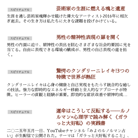
芸術家の生涯に燃える魂と遺産
スピリチュアル
生涯を通し芸術家魂輝かせ続けた偉大なアーティスト2016年に相次
ぎ逝去。その生き方は私たちに大きな課題を投げかけている。
男性の精神性表現の扉を開く
スピリチュアル
男性の内面に迫り、精神性の表出を阻むさまざまな社会的要因に光を
当てる。自由に表現できる環境の醸成が、男性の自己表現の道を拓
く。
驚愕のクンダリーニレイキ!3つの
スピリチュアル
特徴で世界が熱狂
クンダリーニレイキは心身の健康と自己実現をもたらす統合的な癒し
の技法。強力な即時的なエネルギー移動と全人的なアプローチが特
徴。ヒーラーの直観と経験が重要。即効的な症状改善や精神的成長を
促す。
運命はこうして反転する──ルノ
スピリチュアル
ルマン×心理学で読み解く〈ガラ
っと大好転〉の実践書
二〇二五年五月一日、YouTubeチャンネル「みよのルノルマン占
い」が生配信で公開された。テーマは「ガラっと大好転すること」、