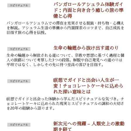
バンガロールアシュラム体験ガイ
スピリチュアル
ド：内面と向き合う癒しの旅の準
備と心得
バンガロールアシュラムでの滞在を充実させる服装・持ち物・心構え
を解説。アシュラム生活の準備から内面探求のコツまで、自己成長を
目指す旅の心得を伝授。
生命の輪廻から抜け出す道のり
スピリチュアル
生命の輪廻から解放される道について、宗教や思想に基づく過程と個
人の旅路について考察した3つの段落。解脱や自己発見への道のりは
平坦ではなく、しかしその先に待つ至高の喜びを目指す。
瞑想でガイドと出会い人生が一
スピリチュアル
変！チョコレートケーキに込めら
れた深い意味とは
瞑想でガイドと出会った体験から学んだスピリチュアルな気づき。チ
ョコレートケーキに込められた現実とスピリチュアルの調和の大切さ
を20年の経験から語ります。
新次元への飛躍 – 人類史上の激動
スピリチュアル
期を経て