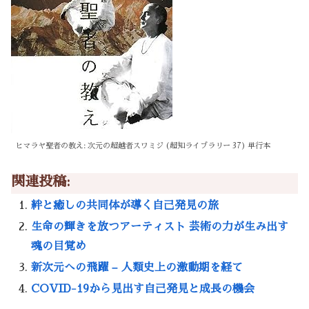
ヒマラヤ聖者の教え: 次元の超越者スワミジ (超知ライブラリー 37) 単行本
関連投稿:
絆と癒しの共同体が導く自己発見の旅
生命の輝きを放つアーティスト 芸術の力が生み出す
魂の目覚め
新次元への飛躍 – 人類史上の激動期を経て
COVID-19から見出す自己発見と成長の機会