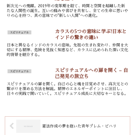
新次元への飛躍。2019年の変革期を経て、時間と空間を超越した新
たな人間性の誕生。互いの痛みや喜びを共有し、全ての生命に思いや
りの心を持つ、真の意味での"新しい人間"への進化。
カラスの5つの意味に学ぶ!日本と
スピリチュアル
インドの驚きの違い
日本と異なるインドのカラスの意味。先祖の生まれ変わり、仲間を大
切にする精神、危険を見抜く知恵など、カラスに込められた深い文化
的背景を紹介する。
スピリチュアルへの扉を開く – 自
スピリチュアル
己発見の旅立ち
スピリチュアルの扉を開く。自己の心と魂を目覚めさせ、高次元との
繋がりを深める方法を解説。精神のエネルギーポイントに注目し、
日々の実践で開いていく。スピリチュアル成長に大切なキーとなる。
憲法作成の夢を抱いた青年プレム・ビハリ