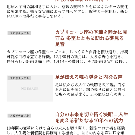
地球と宇宙の調和を手に入れ、意識の変容とともにエネルギーの変化
に順応する。様々な実践によって自己ケアし、叡智と一体化し、新し
い地球への移行に寄与していく。
カプリコーン座の季節を静かに見
スピリチュアル
守る 冬至とともに訪れる夢見る
足音
カプリコーン座の冬至シーズンは、じっくりと自身を振り返り、持続
可能な目標を立てる好機。12月30日の新月は、大きな野心を抱き、
自分らしい計画を描く時。1月13日の満月は、その計画を実行に移す
機会が訪れる。自分の心と身体、精神を大切にしながら、長期的な視
点で着実に前進する。
足が伝える魂の導きと内なる声
スピリチュアル
足は私たちの人生の軌跡を映す鏡。内な
る声に耳を傾け、魂の導きに従えば自己
実現への扉が開く。足の症状は心の奥底
からのメッセージ。真摯に向き合い、足
の声に従うことで人生の方向性が見えて
くる。
自分の未来を切り拓く決断 – 人生
スピリチュアル
を変える新たなる10年への活力
10年間の変革に向けて自らの未来を切り開く。新型コロナ禍を経験
し、人生観と価値観を再確認する機会に。自らの内なる声に耳を傾