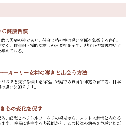
つの健康習慣
ー教の医療の神であり、健康と精神性の深い関係を象徴する存在。
でなく、精神的・霊的な癒しの重要性を示す。現代の代替医療や全
を与えている。
――カーリー女神の導きと出会う方法
やパスタを愛する理由を解説。家庭での食育や味覚の育て方、日本
慣の違いに迫ります。
べき心の変化を促す
戻る。瞑想とパラレルワールドの視点から、ストレス解消と内なる
します。呼吸に集中する実践例から、この技法の効果を体験いただ