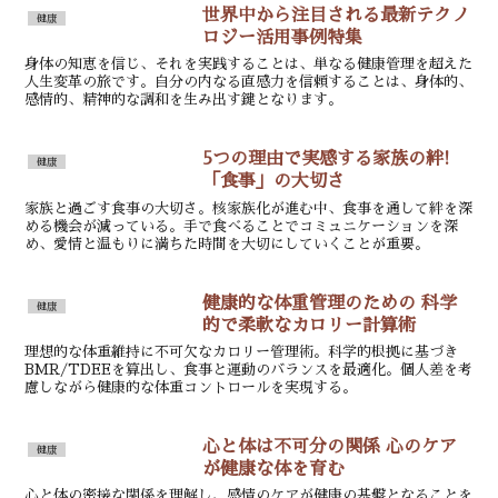
世界中から注目される最新テクノ
健康
ロジー活用事例特集
身体の知恵を信じ、それを実践することは、単なる健康管理を超えた
人生変革の旅です。自分の内なる直感力を信頼することは、身体的、
感情的、精神的な調和を生み出す鍵となります。
5つの理由で実感する家族の絆!
健康
「食事」の大切さ
家族と過ごす食事の大切さ。核家族化が進む中、食事を通して絆を深
める機会が減っている。手で食べることでコミュニケーションを深
め、愛情と温もりに満ちた時間を大切にしていくことが重要。
健康的な体重管理のための 科学
健康
的で柔軟なカロリー計算術
理想的な体重維持に不可欠なカロリー管理術。科学的根拠に基づき
BMR/TDEEを算出し、食事と運動のバランスを最適化。個人差を考
慮しながら健康的な体重コントロールを実現する。
心と体は不可分の関係 心のケア
健康
が健康な体を育む
心と体の密接な関係を理解し、感情のケアが健康の基盤となることを