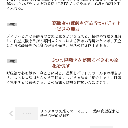
解説。心のバランスを取り戻すLEIVプログラムで、心身の調和を手
に入れる。
高齢者の尊厳を守る!5つのディサ
健康
ービスの魅力
ディサービスは高齢者の尊厳と生きがいを支える。個性や背景を理解
し、自立支援を目指す専門スタッフによる温かい環境とケアが、孤立
しがちな高齢者の心身の健康を保ち、生活の質を向上させる。
5つの呼吸テクが驚くべき心の変
健康
化を促す
呼吸法で心を静め、今ここに戻る。瞑想とパラレルワールドの視点か
ら、ストレス解消と内なる平和を見つける方法をご紹介します。呼吸
に集中する実践例から、この技法の効果を体験いただきます。
サジタリウス座のマーキュリー 熱い真理探求と
熱弁の季節が到来