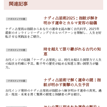
関連記事
ナディ占星術2025：指紋が解き
アガスティアの葉
明かす運命とカルマ変容の秘儀
ナディ占星術は指紋からあなたの運命を読み解く古代科学。2025年
最新のオンラインリーディングでカルマパターンを理解し、人生を好
転させる実践法をご紹介。
時を超えて語り継がれる古代の知
アガスティアの葉
恵
古代インドの伝統「ナーディ占星術」は、時代を超えた洞察力で人生
の起伏を的確に予言。数千年の歴史が秘める知恵と深い洞察力が魅
力。
ナディ占星術で解く運命の謎｜指
アガスティアの葉
紋が明かす衝撃の人生予言
古代インド発祥のナディ占星術が指紋から解き明かす運命の真実。過
去・現在・未来を貫く驚異の精度と体験者の声を紹介。