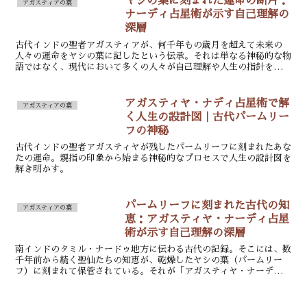
ヤシの葉に刻まれた運命の断片：
アガスティアの葉
ナーディ占星術が示す自己理解の
深層
古代インドの聖者アガスティアが、何千年もの歳月を超えて未来の
人々の運命をヤシの葉に記したという伝承。それは単なる神秘的な物
語ではなく、現代において多くの人々が自己理解や人生の指針を求め
る中で、改めて注目を集めている「ナーディ占星術」の根源で...
アガスティヤ・ナディ占星術で解
アガスティアの葉
く人生の設計図｜古代パームリー
フの神秘
古代インドの聖者アガスティヤが残したパームリーフに刻まれたあな
たの運命。親指の印象から始まる神秘的なプロセスで人生の設計図を
解き明かす。
パームリーフに刻まれた古代の知
アガスティアの葉
恵：アガスティヤ・ナーディ占星
術が示す自己理解の深層
南インドのタミル・ナードゥ地方に伝わる古代の記録。そこには、数
千年前から続く聖仙たちの知恵が、乾燥したヤシの葉（パームリー
フ）に刻まれて保管されている。それが「アガスティヤ・ナーディ占
星術」の核心である。単なる未来予測や占いとは一線を画すこ...