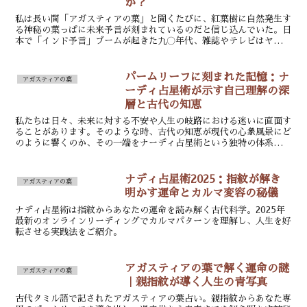
か？
私は長い間「アガスティアの葉」と聞くたびに、紅葉樹に自然発生す
る神秘の葉っぱに未来予言が刻まれているのだと信じ込んでいた。日
本で「インド予言」ブームが起きた九〇年代、雑誌やテレビはヤシの
葉占いを連日取り上げ、私も半ば夢遊病者のようにその物語...
パームリーフに刻まれた記憶：ナ
アガスティアの葉
ーディ占星術が示す自己理解の深
層と古代の知恵
私たちは日々、未来に対する不安や人生の岐路における迷いに直面す
ることがあります。そのような時、古代の知恵が現代の心象風景にど
のように響くのか、その一端をナーディ占星術という独特の体系から
覗いてみましょう。これは単なる予知や運命論を超え、個々...
ナディ占星術2025：指紋が解き
アガスティアの葉
明かす運命とカルマ変容の秘儀
ナディ占星術は指紋からあなたの運命を読み解く古代科学。2025年
最新のオンラインリーディングでカルマパターンを理解し、人生を好
転させる実践法をご紹介。
アガスティアの葉で解く運命の謎
アガスティアの葉
｜親指紋が導く人生の青写真
古代タミル語で記されたアガスティアの葉占い。親指紋からあなた専