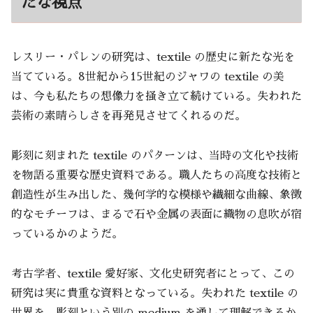
たな視点
レスリー・パレンの研究は、textile の歴史に新たな光を
当てている。8世紀から15世紀のジャワの textile の美
は、今も私たちの想像力を掻き立て続けている。失われた
芸術の素晴らしさを再発見させてくれるのだ。
彫刻に刻まれた textile のパターンは、当時の文化や技術
を物語る重要な歴史資料である。職人たちの高度な技術と
創造性が生み出した、幾何学的な模様や繊細な曲線、象徴
的なモチーフは、まるで石や金属の表面に織物の息吹が宿
っているかのようだ。
考古学者、textile 愛好家、文化史研究者にとって、この
研究は実に貴重な資料となっている。失われた textile の
世界を、彫刻という別の medium を通して理解できるか