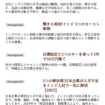
古代インダス文明の文字は解読の難問。対訳文書の欠如、碑文の短
さ、言語の未確定性、複雑な文字体系など、多くの障壁が存在する。
その歴史的文脈も不明で、解読への道のりは未だ遠い。
驚きの真相!インド 5つのカースト
Uncategorized
事情
インドのカースト制度の歴史的経緯と現代的変容を探る。単なる差別
と抑圧ではなく、社会的地位の調整と是正の取り組みとして理解する
ことが重要。
目標設定と5つのキーを使って3年
Uncategorized
で50万円稼ぐ
自分の探究心とチャレンジ精神が成功への鍵。目標設定と自己投資
で、明確な人生目標を実現する。
5つの解決策!日本企業が人手不足
Uncategorized
をインド人材で一気に解消
【2023】
日本企業が深刻な人手不足に悩む中、インド人材に注目が集まってい
ます。医療・福祉、介護、建設など、様々な分野で人材確保が課題と
なっており、2019年の「特定技能者」制度導入により、海外からの