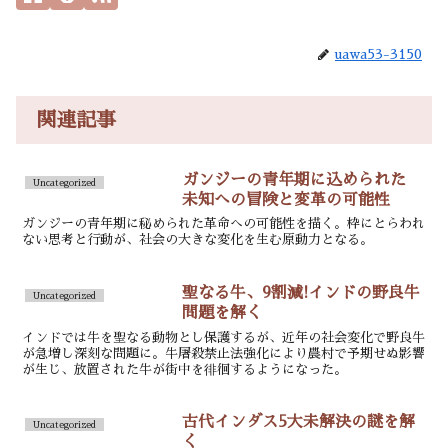
uawa53-3150
関連記事
ガンジーの青年期に込められた
Uncategorized
未知への冒険と変革の可能性
ガンジーの青年期に秘められた革命への可能性を描く。枠にとらわれ
ない思考と行動が、社会の大きな変化を生む原動力となる。
聖なる牛、9割減!インドの野良牛
Uncategorized
問題を解く
インドでは牛を聖なる動物とし保護するが、近年の社会変化で野良牛
が急増し深刻な問題に。牛屠殺禁止法強化により農村で予期せぬ影響
が生じ、放置された牛が街中を徘徊するようになった。
古代インダス5大未解決の謎を解
Uncategorized
く