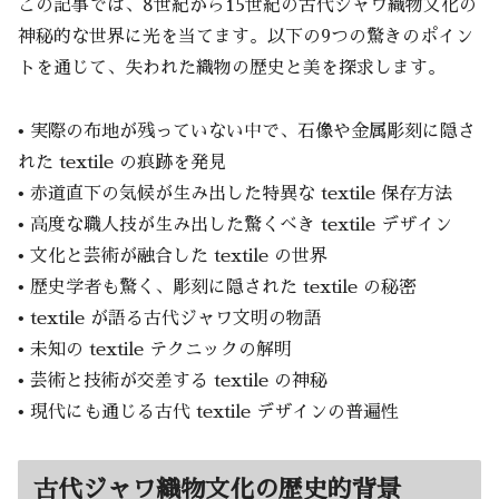
この記事では、8世紀から15世紀の古代ジャワ織物文化の
神秘的な世界に光を当てます。以下の9つの驚きのポイン
トを通じて、失われた織物の歴史と美を探求します。
• 実際の布地が残っていない中で、石像や金属彫刻に隠さ
れた textile の痕跡を発見
• 赤道直下の気候が生み出した特異な textile 保存方法
• 高度な職人技が生み出した驚くべき textile デザイン
• 文化と芸術が融合した textile の世界
• 歴史学者も驚く、彫刻に隠された textile の秘密
• textile が語る古代ジャワ文明の物語
• 未知の textile テクニックの解明
• 芸術と技術が交差する textile の神秘
• 現代にも通じる古代 textile デザインの普遍性
古代ジャワ織物文化の歴史的背景