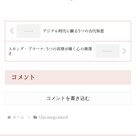
人材活用の選択肢が広がりました。インド側も高失業率への対応策と
して、人材育成に力を入れており、日印両国の連携が期待されていま
す。
デジタル時代に蘇る5つの古代知恵
スカンダ・プラーナ: 5つの真理が導く心の奥深
さ
コメント
コメントを書き込む
ホーム
Uncategorized