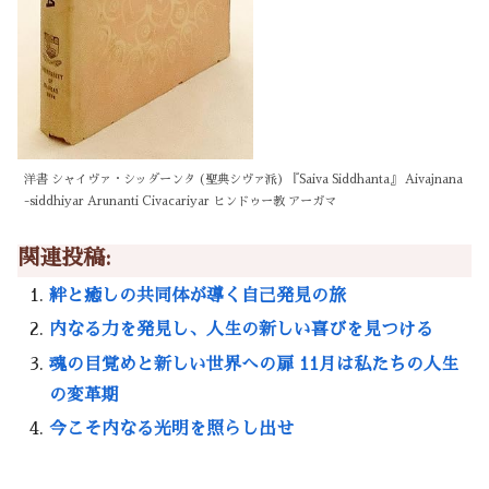
洋書 シャイヴァ・シッダーンタ (聖典シヴァ派) 『Saiva Siddhanta』 Aivajnana
-siddhiyar Arunanti Civacariyar ヒンドゥー教 アーガマ
関連投稿:
絆と癒しの共同体が導く自己発見の旅
内なる力を発見し、人生の新しい喜びを見つける
魂の目覚めと新しい世界への扉 11月は私たちの人生
の変革期
今こそ内なる光明を照らし出せ