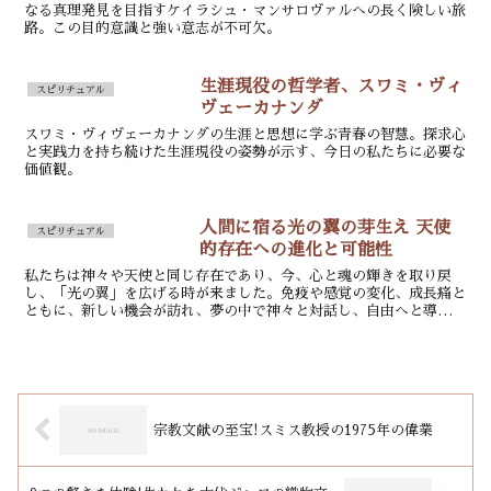
なる真理発見を目指すケイラシュ・マンサロヴァルへの長く険しい旅
路。この目的意識と強い意志が不可欠。
生涯現役の哲学者、スワミ・ヴィ
スピリチュアル
ヴェーカナンダ
スワミ・ヴィヴェーカナンダの生涯と思想に学ぶ青春の智慧。探求心
と実践力を持ち続けた生涯現役の姿勢が示す、今日の私たちに必要な
価値観。
人間に宿る光の翼の芽生え 天使
スピリチュアル
的存在への進化と可能性
私たちは神々や天使と同じ存在であり、今、心と魂の輝きを取り戻
し、「光の翼」を広げる時が来ました。免疫や感覚の変化、成長痛と
ともに、新しい機会が訪れ、夢の中で神々と対話し、自由へと導かれ
ていきます。
宗教文献の至宝!スミス教授の1975年の偉業