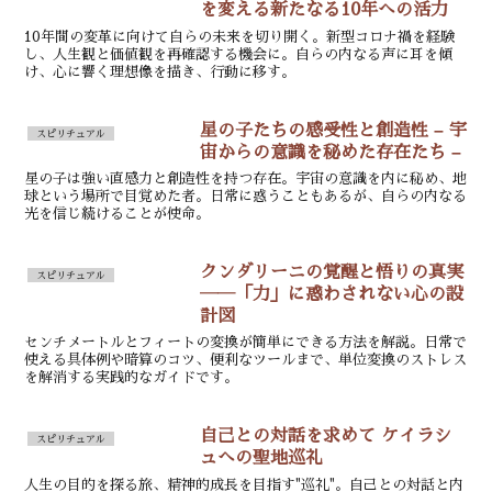
を変える新たなる10年への活力
10年間の変革に向けて自らの未来を切り開く。新型コロナ禍を経験
し、人生観と価値観を再確認する機会に。自らの内なる声に耳を傾
け、心に響く理想像を描き、行動に移す。
星の子たちの感受性と創造性 – 宇
スピリチュアル
宙からの意識を秘めた存在たち –
星の子は強い直感力と創造性を持つ存在。宇宙の意識を内に秘め、地
球という場所で目覚めた者。日常に惑うこともあるが、自らの内なる
光を信じ続けることが使命。
クンダリーニの覚醒と悟りの真実
スピリチュアル
――「力」に惑わされない心の設
計図
センチメートルとフィートの変換が簡単にできる方法を解説。日常で
使える具体例や暗算のコツ、便利なツールまで、単位変換のストレス
を解消する実践的なガイドです。
自己との対話を求めて ケイラシ
スピリチュアル
ュへの聖地巡礼
人生の目的を探る旅、精神的成長を目指す"巡礼"。自己との対話と内