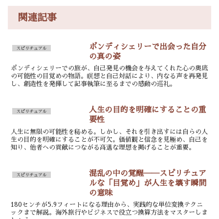
関連記事
ポンディシェリーで出会った自分
スピリチュアル
の真の姿
ポンディシェリーでの旅が、自己発見の機会を与えてくれた心の奥底
の可能性の目覚めの物語。瞑想と自己対話により、内なる声を再発見
し、創造性を発揮して記事執筆に至るまでの感動の巡礼。
人生の目的を明確にすることの重
スピリチュアル
要性
人生に無限の可能性を秘める。しかし、それを引き出すには自らの人
生の目的を明確にすることが不可欠。価値観と信念を見極め、自己を
知り、他者への貢献につながる高邁な理想を掲げることが重要。
混乱の中の覚醒──スピリチュア
スピリチュアル
ルな「目覚め」が人生を壊す瞬間
の意味
180センチが5.9フィートになる理由から、実践的な単位変換テクニ
ックまで解説。海外旅行やビジネスで役立つ換算方法をマスターしま