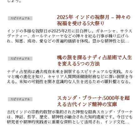
しょう。
2025年 インドの祝祭月 – 神々の
スピリチュアル
祝福を受ける5大祭り
インドの多様な祝祭日が2025年2月に目白押し。ガネーシャ、サラス
ヴァティー、カールティケーヤなどの神々を祀る行事が繰り広げら
れ、知恵、成功、愛などの普遍的価値を体現。豊かな精神性と伝統が
彩られる2月の模様。
魂の旅を探るナディ占星術で人生
スピリチュアル
を変える5つの方法
ナディ占星術は過去現在未来を洞察するスピリチュアルな実践。カル
マと魂の進化を知り、キャリア人間関係健康財務などに深い洞察を与
える。未知の可能性を開き意識的な人生を送るための羅針盤となる。
スカンダ・プラーナ:5000年を超
スピリチュアル
える古代インド精神の宝庫
古代インドの宗教的叡智が集約された神聖な経典スカンダ・プラーナ
は、神話、哲学、歴史、精神性が融合された知的遺産です。今日でも
研究者や精神的実践者に重要な資料として活用され、インド文化の根
源的価値を伝えています。