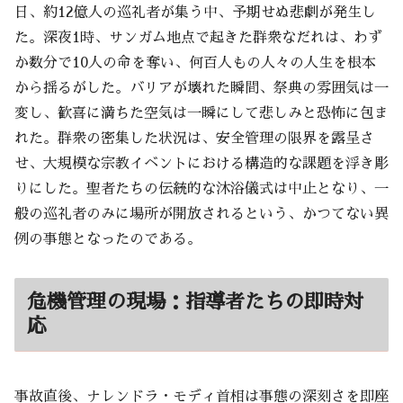
日、約12億人の巡礼者が集う中、予期せぬ悲劇が発生し
た。深夜1時、サンガム地点で起きた群衆なだれは、わず
か数分で10人の命を奪い、何百人もの人々の人生を根本
から揺るがした。バリアが壊れた瞬間、祭典の雰囲気は一
変し、歓喜に満ちた空気は一瞬にして悲しみと恐怖に包ま
れた。群衆の密集した状況は、安全管理の限界を露呈さ
せ、大規模な宗教イベントにおける構造的な課題を浮き彫
りにした。聖者たちの伝統的な沐浴儀式は中止となり、一
般の巡礼者のみに場所が開放されるという、かつてない異
例の事態となったのである。
危機管理の現場：指導者たちの即時対
応
事故直後、ナレンドラ・モディ首相は事態の深刻さを即座