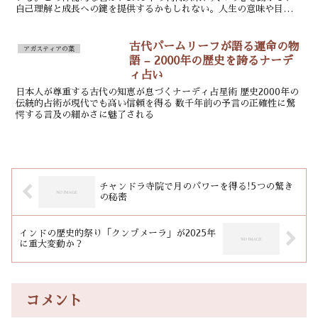
自己理解と成長への鍵を提供するかもしれない。人生の意味や目的を
見失いがちな現代人に、古代の叡智が新たな視点を与えるのではない
か。
古代パームリーフが語る運命の物
アガスティアの葉
語 – 2000年の歴史を誇るナーデ
ィ占い
日本人が尊重する古代の知恵が息づくナーディ占星術 歴史2000年の
伝統的占術が現代でも高い信頼を得る 数千年前の予言の正確性に驚
愕する言及の細かさに魅了される
チャンドラ寺院で月のパワーを得る!5つの驚き
の秘密
インドの歴史的祭り「クンブメーラ」が2025年
に重大変動か？
コメント