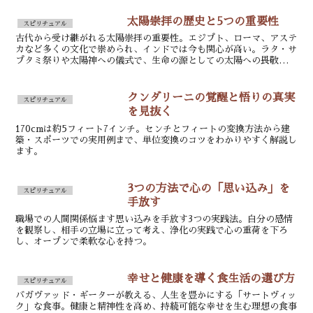
太陽崇拝の歴史と5つの重要性
スピリチュアル
古代から受け継がれる太陽崇拝の重要性。エジプト、ローマ、アステ
カなど多くの文化で崇められ、インドでは今も関心が高い。ラタ・サ
プタミ祭りや太陽神への儀式で、生命の源としての太陽への畏敬の念
を表してきた。太陽崇拝は人類の歴史に深く根付く文化遺産である。
クンダリーニの覚醒と悟りの真実
スピリチュアル
を見抜く
170cmは約5フィート7インチ。センチとフィートの変換方法から建
築・スポーツでの実用例まで、単位変換のコツをわかりやすく解説し
ます。
3つの方法で心の「思い込み」を
スピリチュアル
手放す
職場での人間関係悩ます思い込みを手放す3つの実践法。自分の感情
を観察し、相手の立場に立って考え、浄化の実践で心の重荷を下ろ
し、オープンで柔軟な心を持つ。
幸せと健康を導く食生活の選び方
スピリチュアル
バガヴァッド・ギーターが教える、人生を豊かにする「サートヴィッ
ク」な食事。健康と精神性を高め、持続可能な幸せを生む理想の食事