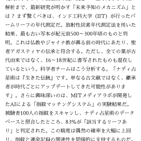
解析まで、最新研究が明かす「未来予知のメカニズム」と
は？ まず驚くべきは、インド工科大学（IIT）が行ったパ
ームリーフの年代測定だ。放射性炭素年代測定法を用いた
結果、最も古い写本が紀元前500～300年頃のものと判
明。これは仏教やジャイナ教が興る前の時代にあたり、聖
者アガスティヤの伝承と符合する。ただし、全ての葉が古
代由来ではなく、16～18世紀に書写されたものも混在し
ているという。科学者チームはこう分析する。「ナディ占
星術は『生きた伝統』です。単なる古文献ではなく、継承
者が時代ごとにアップデートしてきた可能性がありま
す」。さらに興味深いのは、MITメディアラボが開発し
たAIによる「指紋マッチングシステム」の実験結果だ。
被験者100人の指紋をスキャンし、ナディ占星術のデータ
ベースと照合したところ、83％が「該当するリーフあ
り」と判定された。この精度は偶然の確率を大幅に上回
り、指紋と運命記録の関連性を間接的に支持するものだ。