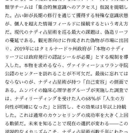
類学チームは「集合的無意識へのアクセス」仮説を提唱し
た。占い師が長期の修行を通じて獲得する特殊な意識状態
が、個人を超えた情報フィールドに接続するという考え方
だ。現代のナディ占星術を巡る最大の課題は、偽造リーフ
の蔓延である。観光客向けに作成された偽物が市場に出回
り、2019年にはタミルナードゥ州政府が「本物のナディ
リーフには政府発行の認証シールが必要」とする規制を導
入した。本物を求めるなら、ヴァイティーシュワラン寺院
公認のセンターを訪れることが不可欠だ。最後に忘れては
ならないのが、ナディ占星術が持つ「自己変容」の側面で
ある。ムンバイの臨床心理学者グループが実施した調査で
は、ナディリーディングを受けた人の68％が「人生の方
向性が明確になった」と回答し、その効果は1年以上持続
した。これは通常のカウンセリングの成功率を大きく上回
る数値だ。未来を知ることで現在の選択が変わる——この
逆説的なメカニズムこそ、ナディ占星術が数千年にわたっ