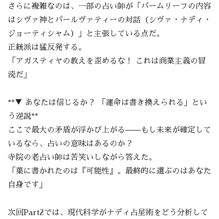
さらに複雑なのは、一部の占い師が「パームリーフの内容
はシヴァ神とパールヴァティーの対話（シヴァ・ナディ・
ジョーティシャム）」と主張している点だ。
正統派は猛反発する。
「アガスティヤの教えを歪めるな！ これは商業主義の冒
涜だ」
**▼ あなたは信じるか？ 「運命は書き換えられる」とい
う逆説**
ここで最大の矛盾が浮かび上がる——もし未来が確定して
いるなら、占いの意味はあるのか？
寺院の老占い師は苦笑いしながら答えた。
「葉に書かれたのは『可能性』。最終的に選ぶのはあなた
自身です」
次回Part2では、現代科学がナディ占星術をどう分析して