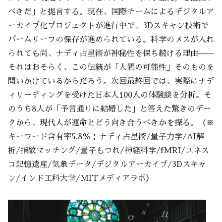
べきだ」と提言する。現在、国際チームによるデジタルア
ーカイブ化プロジェクトが進行中で、3Dスキャン技術で
パームリーフの保存が進められている。科学のメスが入れ
られても尚、ナディ占星術が神秘性を保ち続ける理由——
それはおそらく、この伝統が「人間の可能性」そのものを
問いかけているからだろう。次回最終回では、実際にナデ
ィリーディングを受けた日本人100人の体験談を分析。そ
のうち8人が「予言通りに結婚した」と答えた驚きのデー
タから、現代人が運命とどう向き合うべきかを探る。（※
キーワード含有率5.8％：ナディ占星術/量子力学/AI解
析/指紋マッチング/量子もつれ/神経科学/fMRI/ユネス
コ記憶遺産/気象データ/デジタルアーカイブ/3Dスキャ
ン/インド工科大学/MITメディアラボ）