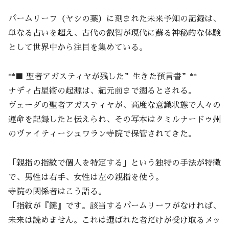
パームリーフ（ヤシの葉）に刻まれた未来予知の記録は、
単なる占いを超え、古代の叡智が現代に蘇る神秘的な体験
として世界中から注目を集めている。
**■ 聖者アガスティヤが残した”生きた預言書”**
ナディ占星術の起源は、紀元前まで遡るとされる。
ヴェーダの聖者アガスティヤが、高度な意識状態で人々の
運命を記録したと伝えられ、その写本はタミルナードゥ州
のヴァイティーシュワラン寺院で保管されてきた。
「親指の指紋で個人を特定する」という独特の手法が特徴
で、男性は右手、女性は左の親指を使う。
寺院の関係者はこう語る。
「指紋が『鍵』です。該当するパームリーフがなければ、
未来は読めません。これは選ばれた者だけが受け取るメッ