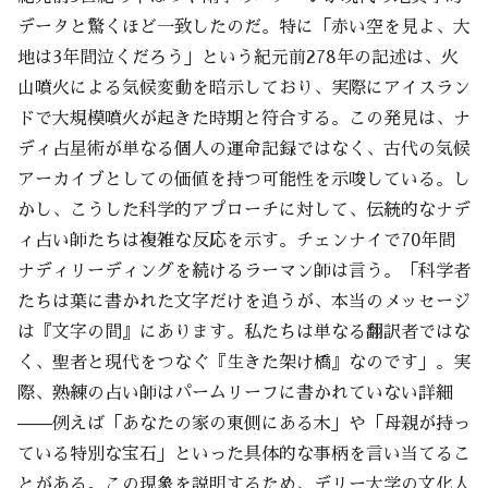
データと驚くほど一致したのだ。特に「赤い空を見よ、大
地は3年間泣くだろう」という紀元前278年の記述は、火
山噴火による気候変動を暗示しており、実際にアイスラン
ドで大規模噴火が起きた時期と符合する。この発見は、ナ
ディ占星術が単なる個人の運命記録ではなく、古代の気候
アーカイブとしての価値を持つ可能性を示唆している。し
かし、こうした科学的アプローチに対して、伝統的なナデ
ィ占い師たちは複雑な反応を示す。チェンナイで70年間
ナディリーディングを続けるラーマン師は言う。「科学者
たちは葉に書かれた文字だけを追うが、本当のメッセージ
は『文字の間』にあります。私たちは単なる翻訳者ではな
く、聖者と現代をつなぐ『生きた架け橋』なのです」。実
際、熟練の占い師はパームリーフに書かれていない詳細
——例えば「あなたの家の東側にある木」や「母親が持っ
ている特別な宝石」といった具体的な事柄を言い当てるこ
とがある。この現象を説明するため、デリー大学の文化人