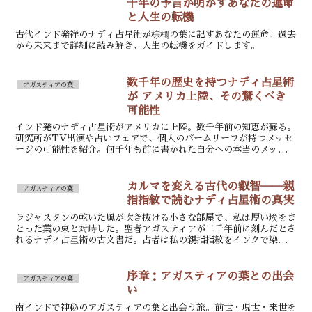
千年の予言が明かすあなたの運命
と人生の転機
古代インド発祥のナディ占星術が棕櫚の葉に記すあなたの運命。過去
から未来まで詳細に読み解き、人生の転機をガイドします。
数千年の歴史を持つナディ占星術
アガスティアの葉
が アメリカ上陸、その驚くべき
可能性
インド発のナディ占星術がアメリカに上陸。数千年前の知恵が蘇る。
研究所がTV出演や占いフェアで、個人のパームリーフが持つメッセ
ージの可能性を紹介。何千年も前に書かれた自分への本当のメッセー
ジを求める人々を支援している。
カルマを変える古代の叡智──親
アガスティアの葉
指指紋で読むナディ占星術の真実
ラジャスタンの乾いた風が吹き抜ける小さな部屋で、私は厚い埃をま
とった葉の束と対峙した。聖者アガスティアが二千年前に刻んだとさ
れるナディ占星術の古文書だ。占者は私の親指指紋をインクで染め取
り、未来予知の扉を開く儀式を始めた。右手の親指を差し出...
序章：アガスティアの葉との出会
アガスティアの葉
い
南インドで神秘のアガスティアの葉と出会う旅。前世・現世・来世を