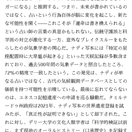
ガーになる」と推測する。つまり、未来が書かれているの
ではなく、占いという行為自体が脳に変化を起こし、新た
な可能性を開く——これこそが「運命は書き換えられる」
という占い師の言葉の真意かもしれない。伝統守護派と科
学派の対立が激化する一方、意外なブレイクスルーをもた
らしたのが気象学者の関心だ。ナディ写本には「特定の星
座配置時に大旱魃が起きる」といった天候記録が多数含ま
れており、過去500年間の気象データと照合したところ、
72％の精度で一致したという。この発見は、ナディが単
なる占いではなく、古代の気候観測データベースとしての
価値を持つ可能性を示唆している。最後に忘れてならない
のは、ユネスコ記憶遺産への申請を巡る騒動だ。タミルナ
ードゥ州政府は2021年、ナディ写本の世界遺産登録を試
みたが、「真正性が証明できない」として却下された。こ
れに対し、デリー大学の文化人類学者は「科学的検証以前
に、まず現地のオーラルヒストリー（口承歴史）を記録す