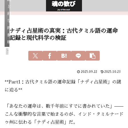
と
科
学
的
ナディ占星術の真実：古代タミル語の運命
解
記録と現代科学の検証
明
アガスティアの葉
2025.09.22
2025.10.23
**Part1：古代タミル語の運命記録「ナディ占星術」の謎
に迫る**
「あなたの運命は、数千年前にすでに書かれていた」——
こんな衝撃的な言葉で始まるのが、インド・タミルナード
ゥ州に伝わる「ナディ占星術」だ。