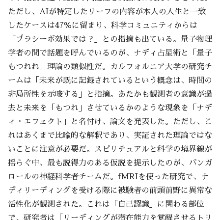
ただし、AIが特定したリーフの内容が本人の人生と一致
したケースは47％に留まり、科学コミュニティからは
「プラシーボ効果では？」との指摘も出ている。量子物理
学者の間で話題を呼んでいるのが、ナディ占星術と「量子
もつれれ」理論の類似性だ。カルフォルニア大学の研究チ
ームは「未来が既に記録されているという概念は、時間の
非局所性を示唆する」と指摘。あたかも観測者の意識が過
去と未来を「もつれ」させているかのような現象を「ナデ
ィ・エフェクト」と名付け、論文を発表した。ただし、こ
れはあくまで比喩的な解釈であり、実証された理論ではな
いことに注意が必要だ。スピリチュアルと科学の境界線が
揺らぐ中、最も説得力のある仮説を提示したのが、バンガ
ロールの神経科学者チームだ。fMRIを使った研究で、ナ
ディリーディングを受ける際に被験者の前頭前野に異常な
活性化が観測された。これは「自己認識」に関わる部位
で、研究者は「リーディングが潜在能力を覚醒させるトリ