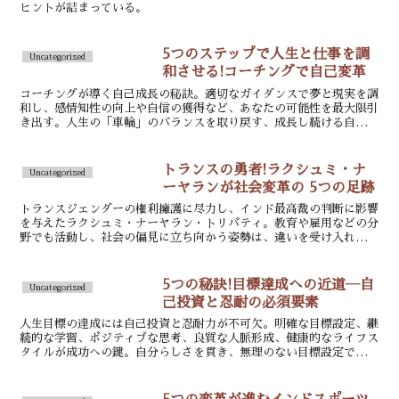
ヒントが詰まっている。
5つのステップで人生と仕事を調
Uncategorized
和させる!コーチングで自己変革
コーチングが導く自己成長の秘訣。適切なガイダンスで夢と現実を調
和し、感情知性の向上や自信の獲得など、あなたの可能性を最大限引
き出す。人生の「車輪」のバランスを取り戻す、成長し続ける自分探
しの旅。
トランスの勇者!ラクシュミ・ナ
Uncategorized
ーヤランが社会変革の 5つの足跡
トランスジェンダーの権利擁護に尽力し、インド最高裁の判断に影響
を与えたラクシュミ・ナーヤラン・トリパティ。教育や雇用などの分
野でも活動し、社会の偏見に立ち向かう姿勢は、違いを受け入れる社
会実現への一歩となった。
5つの秘訣!目標達成への近道―自
Uncategorized
己投資と忍耐の必須要素
人生目標の達成には自己投資と忍耐力が不可欠。明確な目標設定、継
続的な学習、ポジティブな思考、良質な人脈形成、健康的なライフス
タイルが成功への鍵。自分らしさを貫き、無理のない目標設定で自己
成長の旅を。