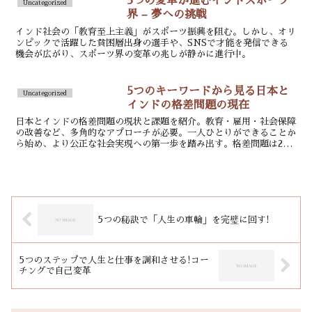
5つの変革が進むインドスポーツ
Uncategorized
界 – 夢への挑戦
インド社会の「教育至上主義」がスポーツ振興を阻む。しかし、オリ
ンピックで活躍した貧困層出身の選手や、SNSで才能を発信できる
機会が広がり、スポーツ界の変革の兆しが静かに進行中。
5つのキーワードから見る日本と
Uncategorized
インドの格差問題の現在
日本とインドの格差問題の現状と課題を紹介。教育・雇用・社会保障
の改善など、多角的なアプローチが必要。一人ひとりができることか
ら始め、より公正な社会実現への第一歩を踏み出す。格差問題は21
世紀の大きな課題。
5つの秘訣で「人生の車輪」を完璧に回す!
5つのステップで人生と仕事を調和させる!コー
チングで自己変革