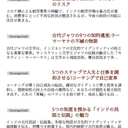
のリスク
コロナ禍による航空業界の再編で、インドの航空市場は寡占化が進
む。消費者にとって不利な状況が懸念されるが、今後の政府の対応に
注目が集まる。
古代ジャワの9つの知的遺産:ラー
Uncategorized
マーヤナの不滅の物語
古代ジャワの文学は、インドネシアの文化的アイデンティティの核と
なる重要な要素。サンスクリット文学とジャワの伝統が融合した「カ
カウィン・ラーマーヤナ」は文学から視覚芸術、舞台芸術まで多様な
影響を及ぼしている。
5つのステップで人生と仕事を調
Uncategorized
和させる!コーチングで自己変革
コーチングが導く自己成長の秘訣。適切なガイダンスで夢と現実を調
和し、感情知性の向上や自信の獲得など、あなたの可能性を最大限引
き出す。人生の「車輪」のバランスを取り戻す、成長し続ける自分探
しの旅。
5つの知恵を授かる「インドの民
Uncategorized
話と伝説」の魅力
インドの古代民話・伝説集。多様な物語が文化的アイデンティティや
倫理観を伝え、想像力を刺激する。現代的解釈で古代知恵が蘇る。読