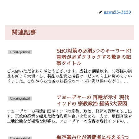
uawa53-3150
関連記事
SEO対策の必須5つのキーワード!
Uncategorized
読者が必ずクリックする驚きの記
事タイトル
ご来店いただきありがとうございます。当社は創業以来、お客様の満
足を何より大切にし、製品の品質と接客サービスの向上に努めてまい
りました。これからも地域のお客様のニーズに寄り添いながら、信頼
と実績を積み重ねていきます。
アヨーデヤーの 再建が示す 現代
Uncategorized
インドの 宗教政治 経済5大要因
アヨーデヤーの再建計画がインドの宗教、政治、経済の深層を映し出
す。宗教的感情を超えた政治的意味合いを秘める一方で、地価高騰や
土地投機など複雑な影響も。アヨーデヤーの変容が現代インドの姿を
写し出す。
航空寡占化が消費者に与える5つ
Uncategorized