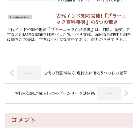
あなたに新たな可能性が広がる。
古代インド知の宝庫!『プラーニ
Uncategorized
ック百科事典』の5つの驚き
古代インドの知の遺産『プラーニック百科事典』は、神話、歴史、哲
学など包括的な知識を体系化した驚くべき文献。深遠な精神性と洞察
に満ちた本書は、学者に不可欠な資料であり、誰もが享受できる人類
の知的遺産。
古代の智慧が紡ぐ!現代人に贈る5つの心の変革
古代の知恵が蘇る!5つのパームリーフ活用術
コメント