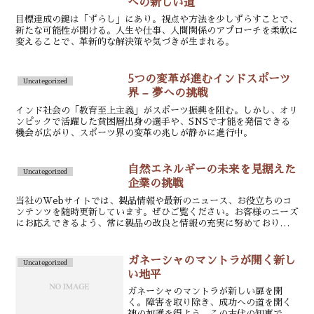
への新しい道
目標達成の鍵は「ずらし」にあり。視点や方法を少しずらすことで、
新たな可能性が開ける。人生や仕事、人間関係のアプローチを柔軟に
変えることで、革新的な解決策や気づきが生まれる。
5つの変革が進むインドスポーツ
Uncategorized
界 – 夢への挑戦
インド社会の「教育至上主義」がスポーツ振興を阻む。しかし、オリ
ンピックで活躍した貧困層出身の選手や、SNSで才能を発信できる
機会が広がり、スポーツ界の変革の兆しが静かに進行中。
自然エネルギーの未来を見据えた
Uncategorized
企業の挑戦
当社のWebサイトでは、製品情報や最新のニュース、お役立ちのコ
ンテンツを随時更新しています。ぜひご覧ください。お客様のニーズ
にお応えできるよう、常に製品の改良と情報の充実に努めておりま
す。
ガネーシャのマントラが開く新し
Uncategorized
い地平
ガネーシャのマントラが新しい扉を開
く。障害を取り除き、成功への道を開く
神の加護を得よう。この古代の知恵で、