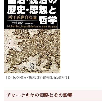
自治・統治の歴史・思想と哲学: 西洋近世自治論 単行本
チャーナキヤの知略とその影響