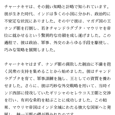
チャーナキヤは、その鋭い知略と計略で知られています。
彼が生きた時代、インドは多くの小国に分かれ、政治的に
不安定な状況にありました。その中で彼は、マガダ国の王
ナンダ朝を打倒し、若きチャンドラグプタ・マウリヤを帝
位に就かせるという驚異的な功績を成し遂げました。この
過程で、彼は政治、軍事、外交のあらゆる手段を駆使し、
巧みな策略を展開しました。
チャーナキヤはまず、ナンダ朝の腐敗した統治に不満を抱
く民衆の支持を集めることから始めました。彼はチャンド
ラグプタを育て、軍事訓練を施し、王としての資質を養わ
せました。さらに、彼は巧妙な外交戦略を用いて、当時イ
ンド西部に侵攻していたギリシャのセレウコス王朝と交渉
を行い、有利な条約を結ぶことに成功しました。この結
果、マウリヤ帝国はインド全域にわたる強大な国家へと発
展し、統一王朝の礎が築かれたのです。