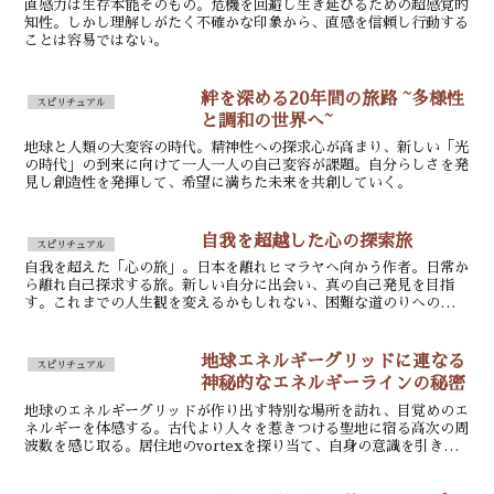
直感力は生存本能そのもの。危機を回避し生き延びるための超感覚的
知性。しかし理解しがたく不確かな印象から、直感を信頼し行動する
ことは容易ではない。
絆を深める20年間の旅路 ~多様性
スピリチュアル
と調和の世界へ~
地球と人類の大変容の時代。精神性への探求心が高まり、新しい「光
の時代」の到来に向けて一人一人の自己変容が課題。自分らしさを発
見し創造性を発揮して、希望に満ちた未来を共創していく。
自我を超越した心の探索旅
スピリチュアル
自我を超えた「心の旅」。日本を離れヒマラヤへ向かう作者。日常か
ら離れ自己探求する旅。新しい自分に出会い、真の自己発見を目指
す。これまでの人生観を変えるかもしれない、困難な道のりへの挑
戦。
地球エネルギーグリッドに連なる
スピリチュアル
神秘的なエネルギーラインの秘密
地球のエネルギーグリッドが作り出す特別な場所を訪れ、目覚めのエ
ネルギーを体感する。古代より人々を惹きつける聖地に宿る高次の周
波数を感じ取る。居住地のvortexを探り当て、自身の意識を引き上
げる。