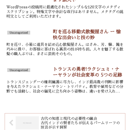
ます拡大中
WordPressの投稿用に最適化されたシンプルな120文字のメタディ
スクリプション。特殊文字や余計な改行はありません。メタタグの説
明文としてご利用いただけます。
町を巡る移動式散髪屋さん ー 愉
Uncategorized
快な出会いと技の妙
町を巡り、小箱に道具を詰め込む散髪屋さん。はさみ、刃、櫛、鏡を
巧みに操り、お客様に喜ばれる裏表の技が持ち前。人々を魅了する散
髪の職人ぶりは、まさに芸術そのもの。
トランスの勇者!ラクシュミ・ナ
Uncategorized
ーヤランが社会変革の 5つの足跡
トランスジェンダーの権利擁護に尽力し、インド最高裁の判断に影響
を与えたラクシュミ・ナーヤラン・トリパティ。教育や雇用などの分
野でも活動し、社会の偏見に立ち向かう姿勢は、違いを受け入れる社
会実現への一歩となった。
古代の知恵と現代の必要性の融合
古代インドの賢者たちが伝えるパームリーフの
預言が示す洞察