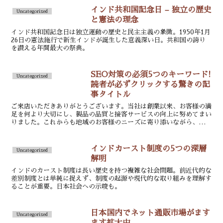
インド共和国記念日 – 独立の歴史
Uncategorized
と憲法の理念
インド共和国記念日は独立運動の歴史と民主主義の象徴。1950年1月
26日の憲法施行で新生インドが誕生した意義深い日。共和国の誇り
を讃える年間最大の祭典。
SEO対策の必須5つのキーワード!
Uncategorized
読者が必ずクリックする驚きの記
事タイトル
ご来店いただきありがとうございます。当社は創業以来、お客様の満
足を何より大切にし、製品の品質と接客サービスの向上に努めてまい
りました。これからも地域のお客様のニーズに寄り添いながら、信頼
と実績を積み重ねていきます。
インドカースト制度の5つの深層
Uncategorized
解明
インドのカースト制度は長い歴史を持つ複雑な社会問題。前近代的な
差別制度とは単純に捉えず、制度の起源や現代的な取り組みを理解す
ることが重要。日本社会への示唆も。
日本国内でネット通販市場がます
Uncategorized