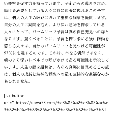
い変容を促す力を持っています。宇宙からの導きを求め、
助けを必要としている人々に特に顕著に現れるこの予言
は、個人の人生の岐路において重要な洞察を提供します。
自分の人生に疑問を抱え、より深い意味を探求している
人々にとって、パームリーフ予言は真の自己発見への扉と
なります。驚くべきことに、予言を探し求める強い衝動を
感じる人々は、自分のパームリーフを見つける可能性が
97％にも達するのです。これは、単なる偶然ではなく、
魂のより深いレベルでの呼びかけである可能性を示唆して
います。人生の謎を紐解き、内なる真実に目覚めるこの旅
は、個人の成長と精神的覚醒への最も直接的な道筋なのか
もしれません。
[su_button
url=”https://uawa53.com/%e3%82%a2%e3%82%ac%e
3%82%b9%e3%83%86%e3%82%a3%e3%82%a2%e3%81