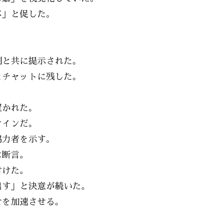
べ」と促した。
。
例と共に提示された。
とチャットに残した。
置かれた。
サインだ。
協力者を示す。
は断言。
付けた。
出す」と決意が続いた。
せを加速させる。
。