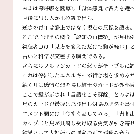
みよは深呼吸を誘導し「身体感覚で答えを選
直後に吊し人が正位置で出る。
逆さの青年は静止ではなく視点の反転を語る
ここで心理学の概念「認知の再構築」が具体
視聴者Ｄは「見方を変えただけで胸が軽い」
占いと科学が交差する瞬間である。
さらにルノルマンカードの怒りがテーブルに
これは停滞したエネルギーが行き場を求める
続く月は感情の波を映し紳士のカードが外部
ここで鍵が示され「言語化こそ解錠」とみよ
鳥のカードが最後に飛び出し対話の必然を裏
コメント欄には「今すぐ話してみる」「書き
カップ二と鳥が共鳴し受け取る勇気が引き寄
結果として大好転への運命のギアが噛み合う