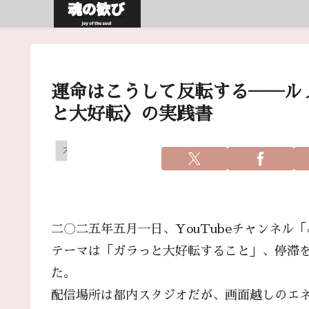
運命はこうして反転する──ル
と大好転〉の実践書
スピリチュアル
二〇二五年五月一日、YouTubeチャンネ
テーマは「ガラっと大好転すること」、停滞
た。
配信場所は都内スタジオだが、画面越しのエ