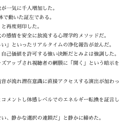
数が一気に千人増加した。
体で動いた証左である。
」と再度刻印した。
化の感情を安全に放流する心理学的メソッドだ。
しい」といったリアルタイムの浄化報告が並んだ。
く自己価値を許可する強い決断だとみよは強調した。
ーズアップされ視聴者の網膜に「開く」という暗示を
境音が流れ潜在意識に直接アクセスする演出が加わっ
とコメントし体感レベルでのエネルギー転換を証言し
ない、静かな選択の連鎖だ」と静かに締めた。