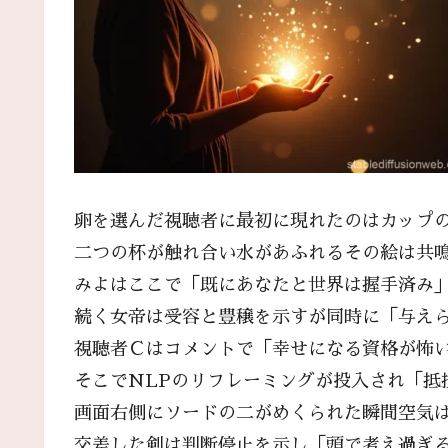
卵を選んだ視聴者に最初に現れたのはカップ
二つの杯が触れ合い水があふれるその絵は共
みよはここで「既にあなたと世界は握手済み
続く女帝は受容と豊穣を示すが同時に「与え
視聴者Ｃはコメントで「幸せになる資格が怖
そこでNLPのリフレーミングが投入され「抵
画面右側にソードの二がめくられた瞬間空気
交差した剣は判断停止を示し「頭で考え過ぎ