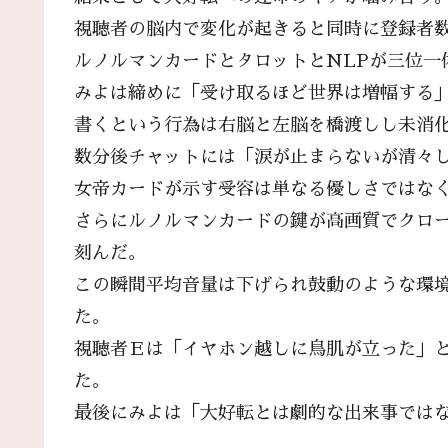
視聴者の脳内で変化が起きると同時に登録者
ルノルマンカードとタロットとNLPが三位一
みよは締めに「受け取るほど世界は増幅する
書くという行為は右脳と左脳を橋渡しし未消
数分後チャットには「涙が止まらないが清々
女帝カードが示す受容は単なる優しさではな
さらにルノルマンカードの鍵が高画質でクロ
刻んだ。
この瞬間平均音量は下げられ鼓動のような環
た。
視聴者Ｅは「イヤホン越しに鳥肌が立った」
た。
最後にみよは「大好転とは劇的な出来事では