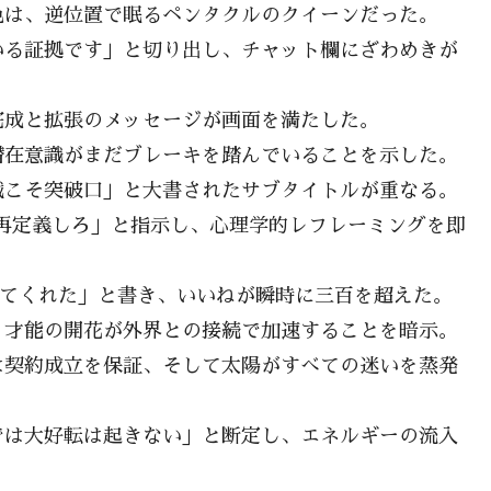
色は、逆位置で眠るペンタクルのクイーンだった。
いる証拠です」と切り出し、チャット欄にざわめきが
完成と拡張のメッセージが画面を満たした。
潜在意識がまだブレーキを踏んでいることを示した。
戦こそ突破口」と大書されたサブタイトルが重なる。
再定義しろ」と指示し、心理学的レフレーミングを即
してくれた」と書き、いいねが瞬時に三百を超えた。
、才能の開花が外界との接続で加速することを暗示。
は契約成立を保証、そして太陽がすべての迷いを蒸発
では大好転は起きない」と断定し、エネルギーの流入