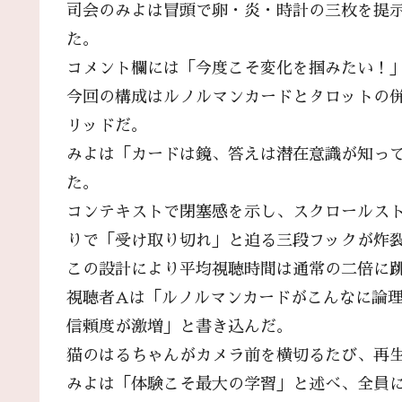
司会のみよは冒頭で卵・炎・時計の三枚を提
た。
コメント欄には「今度こそ変化を掴みたい！
今回の構成はルノルマンカードとタロットの併
リッドだ。
みよは「カードは鏡、答えは潜在意識が知っ
た。
コンテキストで閉塞感を示し、スクロールス
りで「受け取り切れ」と迫る三段フックが炸
この設計により平均視聴時間は通常の二倍に
視聴者Aは「ルノルマンカードがこんなに論
信頼度が激増」と書き込んだ。
猫のはるちゃんがカメラ前を横切るたび、再
みよは「体験こそ最大の学習」と述べ、全員