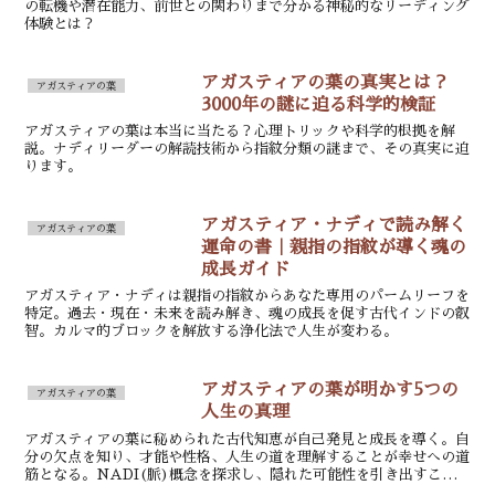
の転機や潜在能力、前世との関わりまで分かる神秘的なリーディング
体験とは？
アガスティアの葉の真実とは？
アガスティアの葉
3000年の謎に迫る科学的検証
アガスティアの葉は本当に当たる？心理トリックや科学的根拠を解
説。ナディリーダーの解読技術から指紋分類の謎まで、その真実に迫
ります。
アガスティア・ナディで読み解く
アガスティアの葉
運命の書｜親指の指紋が導く魂の
成長ガイド
アガスティア・ナディは親指の指紋からあなた専用のパームリーフを
特定。過去・現在・未来を読み解き、魂の成長を促す古代インドの叡
智。カルマ的ブロックを解放する浄化法で人生が変わる。
アガスティアの葉が明かす5つの
アガスティアの葉
人生の真理
アガスティアの葉に秘められた古代知恵が自己発見と成長を導く。自
分の欠点を知り、才能や性格、人生の道を理解することが幸せへの道
筋となる。NADI(脈)概念を探求し、隠れた可能性を引き出すこと
で、ストレスから解放され、人生の可能性を最大限引き出せる。