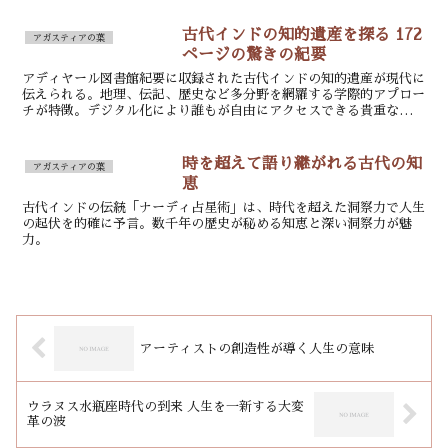
古代インドの知的遺産を探る 172
アガスティアの葉
ページの驚きの紀要
アディヤール図書館紀要に収録された古代インドの知的遺産が現代に
伝えられる。地理、伝記、歴史など多分野を網羅する学際的アプロー
チが特徴。デジタル化により誰もが自由にアクセスできる貴重な学術
資源。
時を超えて語り継がれる古代の知
アガスティアの葉
恵
古代インドの伝統「ナーディ占星術」は、時代を超えた洞察力で人生
の起伏を的確に予言。数千年の歴史が秘める知恵と深い洞察力が魅
力。
アーティストの創造性が導く人生の意味
ウラヌス水瓶座時代の到来 人生を一新する大変
革の波